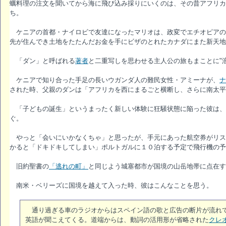
蠣料理の注文を聞いてから海に飛び込み採りにいくのは、その昔アフリカ
ち。
ケニアの首都・ナイロビで友達になったマリオは、政変でエチオピアの
先が住んでき土地をたたんだお金を手にビザのとれたカナダにまた新天地
「ダン」と呼ばれる
著者
と二重写しを思わせる主人公の旅もまことに"浪
ケニアで知り合った手足の長いウガンダ人の難民女性・アミーナが、
ナ
された時、父親のダンは「アフリカを西にまるごと横断し、さらに南太平
「子どもの誕生」というまったく新しい体験に狂騒状態に陥った彼は、
ぐ。
やっと「会いにいかなくちゃ」と思ったが、手元にあった航空券がリス
かると「ドキドキしてしまい」ポルトガルに１０泊する予定で飛行機の予
旧約聖書の
「逃れの町」
と同じよう城塞都市が国境の山岳地帯に点在す
南米・ベリーズに国境を越えて入った時、彼はこんなことを思う。
通り過ぎる車のラジオからはスペイン語の歌と広告の断片が流れて
英語が聞こえてくる。道端からは、動詞の活用形が省略された
クレ