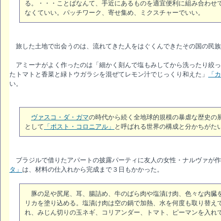
る。・・・ことばなんて、手近にあるものを適宜便利に組み合わせ
なくていい。パッチワーク、寄せ集め、ミクスチャーでいい。
旅した土地で出会うのは、流れてきた人をはぐくんできたその国の民族
アミーナがよく作ったのは「細かく刻んで塩もみしてから洗ったり絞っ
たトマトと香菜と緑トウガラシを混ぜてレモン汁でじっくり和えた」
「カ
い。
ヴァスコ・ダ・ガマ
の時代から続く全地球的規模の暴虐な歴史の
として
「ポスト・コロニアル」
と呼ばれる世界の構成と分かちがた
ブラジルで借りたアパートの披露パーティに友人の女性・ナルヴァが作
タ」
は、材料の仕入れから完成まで３日もかかった。
豚の足や尻尾、耳、腸詰め、牛のばら肉や塩漬け肉、色々な内臓を
リカを塗り込める。塩漬け肉は空の鍋で加熱、水を何度も取り替え
れ、みじん切りの玉ネギ、コリアンダー、トマト、ピーマンを入れ