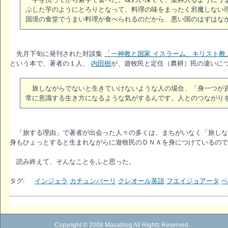
ぶした芋のようにとろりとなって、料理の味をまったく邪魔しない
国境の食堂でうまい料理が食べられるのだから、悪い国のはずはな
先月下旬に発刊された対談集
「一神教と国家 イスラーム、キリスト教、
という本で、著者の１人、
内田樹
が、遊牧民と定住（農耕）民の違いに
旅しながらでないと生きていけないような人の場合、「身一つが資
常に意識する生き方になるような気がするんです。人とのつながり
「旅する理由」で著者が出会った人々の多くは、まちがいなく「旅しな
身もひょっとすると生まれながらに遊牧民のＤＮＡを身につけているので
読み終えて、そんなことをふと思った。
タグ:
インジェラ
カチュンバーリ
クレオール英語
フエイジョアータ
ベ
Copyright © 2008 Masablog All Rights Reserved.