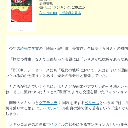
岩波書店
売り上げランキング: 139,215
Amazon.co.jpで詳細を見る
今年の
読売文学賞
の「随筆・紀行賞」受賞作。全日空（ＡＮＡ）の機内
「旅立つ理由」なんて正面切った表題には「いささか抵抗感があるなあ
「BOOK」データベースにも「現代の地球において、人はどういう理由
いられるのかを問う」とあり、硬派の旅分析と想像していた。
ところが読んでいくうちに、ほとんどが南米やアフリカのへき地といっ
ね、そこに流れついた人々との"激流"のような交流を描いたフィクショ
南米のメキシコと
グアテマラ
に国境を接する
ベリーズ
という国では、
切り盛りする娘と
エル・サルバドル
出身の港で働く若者という「遠くか
しまう。
メキシコ沿岸の港湾都市
ベラクルス
郊外にあるマンディンガという集落