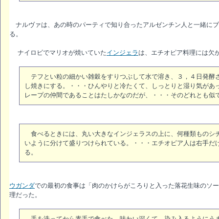
ナルヴァは、あの時のパーティで知り合ったアルゼンチン人と一緒にブ
る。
ナイロビでマリオが焼いていた
インジェラ
は、エチオピア料理には欠
テフとい粒の細かい雑穀をすりつぶして水で溶き、３，４日発酵さ
し焼きにする。・・・ひんやりと冷たくて、しっとりと湿り気があ
レープの仲間であることはたしかなのだが、・・・そのどれとも似
食べるときには、丸い大きなインジェラスの上に、何種類ものシチ
いように分けて盛りつけられている。・・・エチオピア人は右手だ
る。
ウガンダ
での最初の食事は「肉のかけらがころりと入った落花生味のソー
理だった。
手を洗ってから素手で食べた。味わい深くて、染み入るようにうま