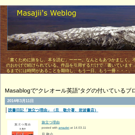
「書くために旅をし、本を読む」ーーー。なんともあつかましく、不敵
のおかげで続けられている。作品を引用するだけで「書いています
るまでには時間があることを期待し、もう一日、もう一
Masablogで“クレオール英語”タグの付いているブ
2014年3月11日
読書日記「旅立つ理由」（旦 敬介著、岩波書店）
旅立つ理由
posted with
amazlet
at 14.03.11
旦 敬介