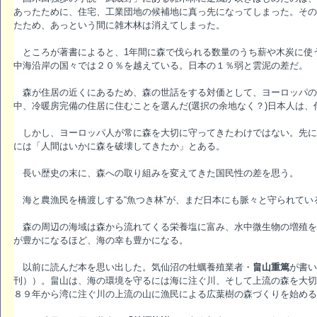
あったために、住宅、工業団地の候補地に真っ先になってしまった。その
たため、あっという間に雑木林は消えてしまった。
ところが著書によると、1年間に森で伐られる数量のうち薪や木炭に使
中海沿岸の国々では２０％を越えている。日本の１％弱と雲泥の差だ。
森が住居の近くにあるため、森の世話をする対価として、ヨーロッパの
中、冷暖房完備の住居に住むことを選んだ(選択の余地なく？)日本人は
しかし、ヨーロッパ人が常に森を大切に守ってきたわけではない。先に
には「人間はいかに森を破壊してきたか」とある。
長い歴史の末に、森への取り組みを変えてきた国民性の差を思う。
海と農漁民を橋渡しする“魚つき林”が、まだ日本にも脈々と守られてい
森の周辺の海域は森から流れてくる栄養塩に富み、水中微生物の増殖を
が豊かになるほど、海の幸も豊かになる。
以前に読んだ本を思い出した。気仙沼の牡蠣養殖業者・
畠山重篤
が書い
刊））。畠山は、海の環境を守るには海に注ぐ川、そして上流の森を大切
８９年から湾に注ぐ川の上流の山に漁民による広葉樹の森づくりを始める