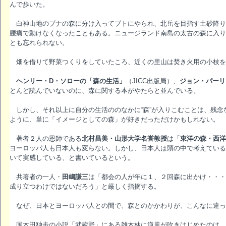
んで歩いた。
白神山地のブナの森に分け入ってブトにやられ、北岳を目指す土砂降り
腰痛で動けなくなったこともある。ニュージランド南島の太古の森に入り
とも忘れられない。
畑を借りて野菜つくりをしていたころ、近くの里山は焚き火用の小枝を
ヘンリー・D・ソローの「森の生活」
（JICC出版局）、
ジョン・パーリ
とんど読んでいないのに、森に関する本がやたらと並んでいる。
しかし、それ以上に自分の生活ののなかに“森”が入りこむことは、残念
ように、単に「イメージとしての森」が好きだっただけかもしれない。
著者２人の恩師である
北村昌美・山形大学名誉教授
は「
東洋の森・西洋
ヨーロッパ人も日本人も変らない。しかし、日本人は頭の中で考えている
いて実感している、と書いているという。
共著者の一人・
田嶋謙三
は「都会の人が年に１、２回森に出かけ・・・
成り立つわけではないだろう」と厳しく指摘する。
なぜ、日本とヨーロッパ人との間で、森とのかかわりが、こんなに違っ
国木田独歩の小説「武蔵野」にある雑木林に逆風が吹きはじめたのは、