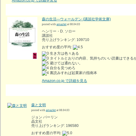
Amazon.co.jp で詳細を見る
森の生活―ウォールデン (講談社学術文庫)
posted with
amazlet
at 08.04.03
ヘンリー・D. ソロー
講談社
売り上げランキング: 109710
おすすめ度の平均:
生き方は色々ある
タイトルとおりの内容、気持ちのいい読書はできる
避けては通れない。
自分を見つめろ
裏読みすれば起業家の指南本
Amazon.co.jp で詳細を見る
森と文明
posted with
amazlet
at 08.04.03
ジョン パーリン
晶文社
売り上げランキング: 196580
おすすめ度の平均: