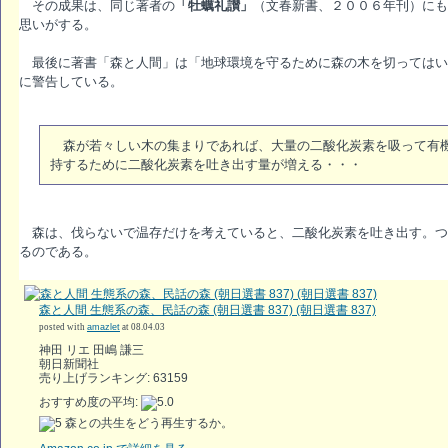
その成果は、同じ著者の
「牡蠣礼讃」
（文春新書、２００６年刊）にも
思いがする。
最後に著書「森と人間」は「地球環境を守るために森の木を切ってはい
に警告している。
森が若々しい木の集まりであれば、大量の二酸化炭素を吸って有機
持するために二酸化炭素を吐き出す量が増える・・・
森は、伐らないで温存だけを考えていると、二酸化炭素を吐き出す。つ
るのである。
森と人間 生態系の森、民話の森 (朝日選書 837) (朝日選書 837)
posted with
amazlet
at 08.04.03
神田 リエ 田嶋 謙三
朝日新聞社
売り上げランキング: 63159
おすすめ度の平均:
森との共生をどう再生するか。