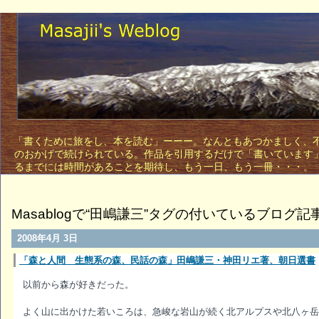
「書くために旅をし、本を読む」ーーー。なんともあつかましく、不敵
のおかげで続けられている。作品を引用するだけで「書いています
るまでには時間があることを期待し、もう一日、もう一
Masablogで“田嶋謙三”タグの付いているブログ記
2008年4月 3日
「森と人間 生態系の森、民話の森」田嶋謙三・神田リエ著、朝日選書
以前から森が好きだった。
よく山に出かけた若いころは、急峻な岩山が続く北アルプスや北八ヶ岳