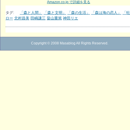
Amazon.co.jp で詳細を見る
タグ:
「森と人間」
「森と文明」
「森の生活」
「森は海の恋人」
「牡
ロー
北村昌美
田嶋謙三
畠山重篤
神田リエ
Copyright © 2008 Masablog All Rights Reserved.