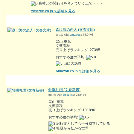
森林との関わりを考えていく上で・・・
Amazon.co.jp で詳細を見る
森は海の恋人 (文春文庫)
posted with
amazlet
at 08.04.03
畠山 重篤
文藝春秋
売り上げランキング: 27395
おすすめ度の平均:
山に大漁旗
Amazon.co.jp で詳細を見る
牡蠣礼讃 (文春新書)
posted with
amazlet
at 08.04.03
畠山 重篤
文藝春秋
売り上げランキング: 191896
おすすめ度の平均:
紀行文としても十分成立している
牡蠣から拡がる世界