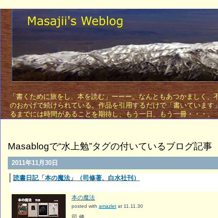
「書くために旅をし、本を読む」ーーー。なんともあつかましく、不敵
のおかげで続けられている。作品を引用するだけで「書いています
るまでには時間があることを期待し、もう一日、もう一
Masablogで“水上勉”タグの付いているブログ記事
2011年11月30日
読書日記「本の魔法」（司修著、白水社刊）
本の魔法
posted with
amazlet
at 11.11.30
司 修