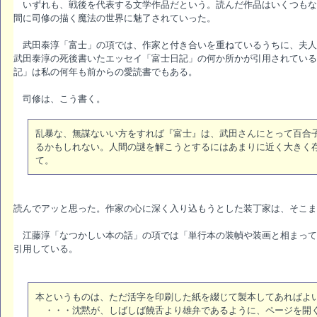
いずれも、戦後を代表する文学作品だという。読んだ作品はいくつもな
間に司修の描く魔法の世界に魅了されていった。
武田泰淳「富士」の項では、作家と付き合いを重ねているうちに、夫人
武田泰淳の死後書いたエッセイ「富士日記」の何か所かが引用されている
記」は私の何年も前からの愛読書でもある。
司修は、こう書く。
乱暴な、無謀ないい方をすれば『富士』は、武田さんにとって百合
るかもしれない。人間の謎を解こうとするにはあまりに近く大きく
て。
読んでアッと思った。作家の心に深く入り込もうとした装丁家は、そこま
江藤淳「なつかしい本の話」の項では「単行本の装幀や装画と相まって
引用している。
本というものは、ただ活字を印刷した紙を綴じて製本してあればよ
・・・沈黙が、しばしば饒舌より雄弁であるように、ページを開く