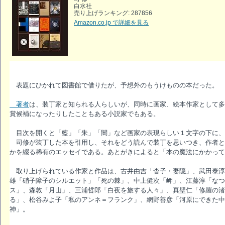
白水社
売り上げランキング: 287856
Amazon.co.jp で詳細を見る
表題にひかれて図書館で借りたが、予想外のもうけものの本だった。
著者
は、装丁家と知られる人らしいが、同時に画家、絵本作家として多
賞候補になったりしたこともある小説家でもある。
目次を開くと「藍」「朱」「闇」など画家の表現らしい１文字の下に、
司修が装丁した本を引用し、それをどう読んで装丁を思いつき、作者と
かを綴る稀有のエッセイである。あとがきによると「本の魔法にかかって
取り上げられている作家と作品は、古井由吉「杳子・妻隠」、武田泰淳
雄「硝子障子のシルエット」「死の棘」、中上健次「岬」、江藤淳「なつ
ス」、森敦「月山」、三浦哲郎「白夜を旅する人々」、真壁仁「修羅の渚
る」、松谷みよ子「私のアンネ＝フランク」、網野善彦「河原にできた中
神」。