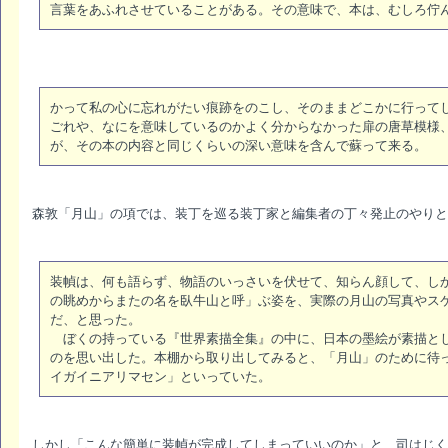
言葉をあふれさせていることがある。その意味で、本は、むしろ佇
かって私の心に忘れがたい痕跡をのこし、そのままどこかに行って
ごれや、なにを意味しているのかよく分からなかった扉の唐草模様
が、その本の内容と同じくらいの深い意味を含んで蘇って来る。
森敦「月山」の項では、装丁を巡る装丁家と編集者の丁々発止のやりと
装幀は、何も語らず、物語のいっさいを伏せて、知らん顔して、し
の眺めからまたの名を臥牛山と呼」ぶ姿を、実際の月山の写真やス
だ、と思った。
ぼくの持っている『世界素描全集』の中に、日本の墨絵が素描とし
のを思い出した。本棚から取り出してみると、「月山」のために待
イガイニアリマセン」といっていた。
しかし「こんな簡単に装幀が完成してしまっていいのか」と、司はじく