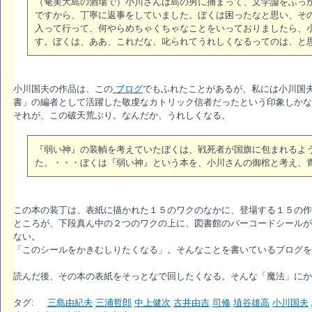
（奄美大島の酒場で）小川さんは島の男に捕まって、文学論をふっ
ですから、丁寧に返事をしていました。ぼくは困ったなと思い、そ
入って行って、何やらめちゃくちゃなことをいっておりましたら、
す。ぼくは、ああ、これだな、叱られてうれしくなるってのは、と
小川国夫の作品は、この
ブログ
でもふれたことがあるが、私には小川国
書」の編者として活躍した敬虔なカトリック信者だったという印象しかな
それが、この破天荒ぶり。なんだか、うれしくなる。
『弱い神』の装幀を考えていたぼくは、戦死者が国旗に包まれるよ
た。・・・ぼくは『弱い神』という本を、小川さんの御棺と考え、
この本の装丁は、表紙に描かれた１５のワクのなかに、登場する１５の作
ところが、下段真ん中の２つのワクの上に、図書館のバーコードシールが
ない。
「このシールをかきむしりたくなる」。そんなことを書いているブログを
読んだ後、その本の表紙をそっとなで回したくなる。そんな「魔法」にか
タグ:
三島由紀夫
三浦哲郎
中上健次
古井由吉
司修
埴谷雄高
小川国夫