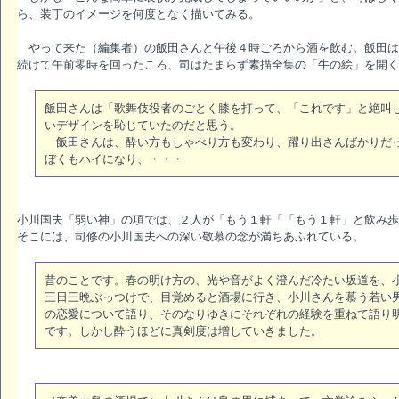
ら、装丁のイメージを何度となく描いてみる。
やって来た（編集者）の飯田さんと午後４時ごろから酒を飲む。飯田は
続けて午前零時を回ったころ、司はたまらず素描全集の「牛の絵」を開く
飯田さんは「歌舞伎役者のごとく膝を打って、「これです」と絶叫
いデザインを恥じていたのだと思う。
飯田さんは、酔い方もしゃべり方も変わり、躍り出さんばかりだっ
ぼくもハイになり、・・・
小川国夫「弱い神」の項では、２人が「もう１軒「「もう１軒」と飲み歩
そこには、司修の小川国夫への深い敬慕の念が満ちあふれている。
昔のことです。春の明け方の、光や音がよく澄んだ冷たい坂道を、
三日三晩ぶっつけで、目覚めると酒場に行き、小川さんを慕う若い
の恋愛について語り、そのなりゆきにそれぞれの経験を重ねて語り
です。しかし酔うほどに真剣度は増していきました。