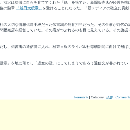
、渋沢は冷徹に自らを育ててくれた「紙」を捨てた。新聞販売店が経営危機
高位の勲章
「旭日大綬章」
を受けることになった。「新メディアの確立に貢献
社の大切な情報伝達手段だった伝書鳩の飼育担当だった。その仕事が時代の
聞販売店を経営していた。その店がつぶれるのも目に見えている。その旗振
だし、伝書鳩の通信管に入れ、極東日報のライバル社毎朝新聞に向けて飛ば
綬章」を地に落とし「虚空の冠」にしてしまうであろう通信文が書かれてい
Permalink
| Category :
読書
|
Comment