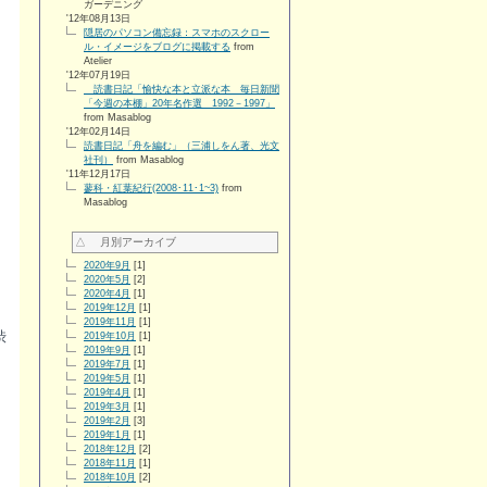
ガーデニング
'12年08月13日
隠居のパソコン備忘録：スマホのスクロー
ル・イメージをブログに掲載する
from
Atelier
'12年07月19日
読書日記「愉快な本と立派な本 毎日新聞
「今週の本棚」20年名作選 1992－1997」
from Masablog
'12年02月14日
読書日記「舟を編む」（三浦しをん著、光文
社刊）
from Masablog
'11年12月17日
蓼科・紅葉紀行(2008･11･1~3)
from
Masablog
△ 月別アーカイブ
2020年9月
[1]
2020年5月
[2]
2020年4月
[1]
2019年12月
[1]
2019年11月
[1]
渋
2019年10月
[1]
2019年9月
[1]
2019年7月
[1]
2019年5月
[1]
2019年4月
[1]
2019年3月
[1]
2019年2月
[3]
2019年1月
[1]
2018年12月
[2]
2018年11月
[1]
2018年10月
[2]