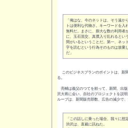
「俺はな、今のネットは、そう遠か
トは便利な代物さ。キーワードを入
無料だ。まさに、膨大な数の利用者
に、玉石混交、真贋入り乱れるとい
間がいるということだ。第一、ネッ
字を読むという行為そのものは放棄
だ」
このビジネスプランのポイントは、新聞
る。
亮輔は義父のつてを頼って、新聞、出版
沢大将に会い、自社のプロジェクトを説明
ループは、新聞販売部数、広告の減少で、
「この話しに乗った場合、我々に想
渋沢は、直裁に訊ねた。