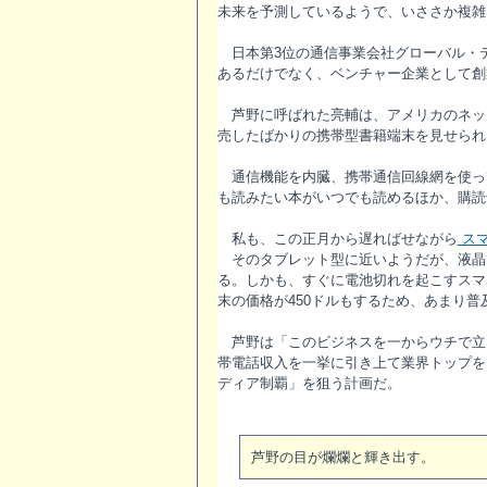
未来を予測しているようで、いささか複雑
日本第3位の通信事業会社グローバル・
あるだけでなく、ベンチャー企業として創
芦野に呼ばれた亮輔は、アメリカのネット
売したばかりの携帯型書籍端末を見せられ
通信機能を内臓、携帯通信回線網を使っ
も読みたい本がいつでも読めるほか、購読
私も、この正月から遅ればせながら
ス
そのタブレット型に近いようだが、液晶
る。しかも、すぐに電池切れを起こすスマ
末の価格が450ドルもするため、あまり普
芦野は「このビジネスを一からウチで立
帯電話収入を一挙に引き上て業界トップを
ディア制覇」を狙う計画だ。
芦野の目が爛爛と輝き出す。