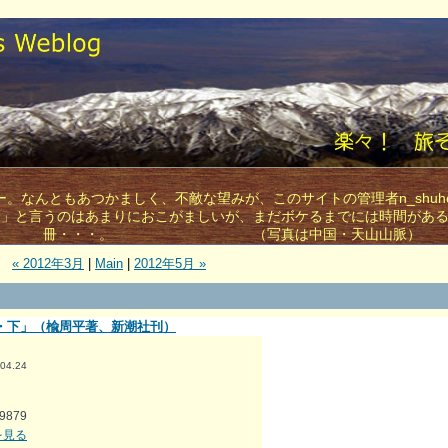
。なんともあつかましく、不敵な望みが、このサイトの管理者n_shuh
す」と言うのはあまりにおこがましいが、まだボケるまでには時間があ
冊・・・。 （写真は中国・天山山脈）
« 2012年3月
|
Main
|
2012年5月 »
・下」（楡周平著、新潮社刊）
.04.24
879
細を見る