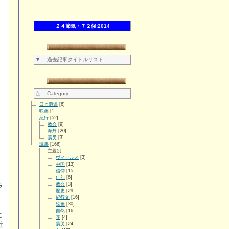
２４節気・７２候:2014
▼ 過去記事タイトルリスト
△ Category
日々逍遙
[6]
映画
[1]
紀行
[52]
教会
[9]
海外
[20]
震災
[3]
読書
[166]
主題別
ヴィールス
[3]
中国
[13]
信仰
[15]
俳句
[6]
教会
[3]
ラ
歴史
[29]
紀行文
[16]
絵画
[30]
自然
[16]
て
花
[4]
近
震災
[24]