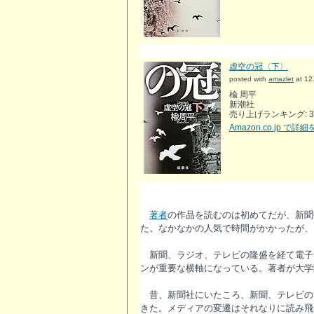
虚空の冠〈下〉
posted with
amazlet
at 12
楡 周平
新潮社
売り上げランキング: 3
Amazon.co.jp で詳
著者
の作品を読むのは初めてだが、新聞
た。なかなかの人気で時間がかかったが、
新聞、ラジオ、テレビの隆盛を経て電子
ンが重要な横軸になっている。著者が大学
昔、新聞社にいたころ、新聞、テレビの
きた。メディアの変遷はそれなりに読み飛