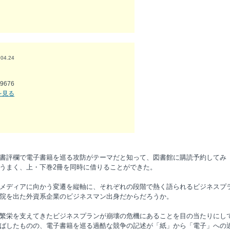
.04.24
9676
細を見る
書評欄で電子書籍を巡る攻防がテーマだと知って、図書館に購読予約してみ
うまく、上・下巻2冊を同時に借りることができた。
メディアに向かう変遷を縦軸に、それぞれの段階で熱く語られるビジネスプ
院を出た外資系企業のビジネスマン出身だからだろうか。
繁栄を支えてきたビジネスプランが崩壊の危機にあることを目の当たりにし
ばしたものの、電子書籍を巡る過酷な競争の記述が「紙」から「電子」への