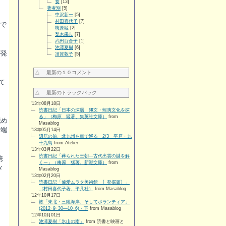
食
[13]
著者別
[5]
中沢新一
[5]
村田喜代子
[7]
で
梅原猛
[2]
梨木果歩
[7]
武田百合子
[1]
池澤夏樹
[6]
が発
須賀敦子
[5]
△ 最新の１０コメント
て
△ 最新のトラックバック
'13年08月18日
読書日記「日本の深層 縄文・蝦夷文化を探
る」（梅原 猛著、集英社文庫）
from
読め
Masablog
、端
'13年05月14日
隠居の旅、北九州を車で巡る 2/3 平戸・九
十九島
from Atelier
'13年03月22日
読書日記「葬られた王朝―古代出雲の謎を解
携
くー」（梅原 猛著、新潮文庫）
from
メ
Masablog
'13年02月20日
読書日記「偏愛ムラタ美術館 〚発掘篇〙」
（村田喜代子著、平凡社）
from Masablog
'12年10月17日
旅「東北・三陸海岸、そしてボランティア」
(2012･9･30―10･6)・下
from Masablog
'12年10月01日
池澤夏樹「氷山の南」
from 読書と映画と