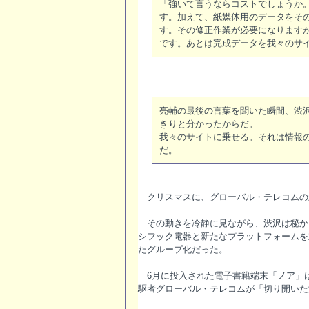
「強いて言うならコストでしょうか
す。加えて、紙媒体用のデータをそ
す。その修正作業が必要になります
です。あとは完成データを我々のサ
亮輔の最後の言葉を聞いた瞬間、渋
きりと分かったからだ。
我々のサイトに乗せる。それは情報
だ。
クリスマスに、グローバル・テレコムの
その動きを冷静に見ながら、渋沢は秘か
シフック電器と新たなプラットフォームを
たグループ化だった。
6月に投入された電子書籍端末「ノア」
駆者グローバル・テレコムが「切り開いた