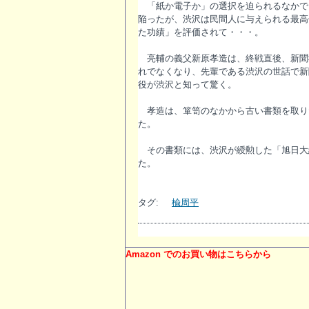
「紙か電子か」の選択を迫られるなかで
陥ったが、渋沢は民間人に与えられる最
た功績」を評価されて・・・。
亮輔の義父新原孝造は、終戦直後、新聞
れでなくなり、先輩である渋沢の世話で新
役が渋沢と知って驚く。
孝造は、箪笥のなかから古い書類を取り
た。
その書類には、渋沢が綬勲した「旭日大
た。
タグ:
楡周平
Amazon でのお買い物はこちらから