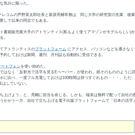
な気分に陥った。
テレコムの芦野英太郎社長と新原亮輔常務は、同じ大学の研究室の先輩、後輩
業して以来の同志でもある。
書籍販売最大手のアトランティス(私もよく使うアマゾンがモデルらしい)
る。
てアトランティスの
プラットフォーム
にアクセス、パソコンなどを通さなく
予約しておけば新聞、週刊、月刊誌も自動的に受信できる。
マートフォン
を使い始めた。
ではなく「反射光で活字を見るEペーパー」が使われ、紙そのもののように
ホに比べ、一度フル充電しておけば100時間は持つすぐれもの・・・。ただ
及はしていない。
ち上げよう」と、亮輔に担当を命じる。しかも、端末は無料で配って自社の
うかがう一方、自社で立ち上げる電子出版プラットフォームで「日本の活字