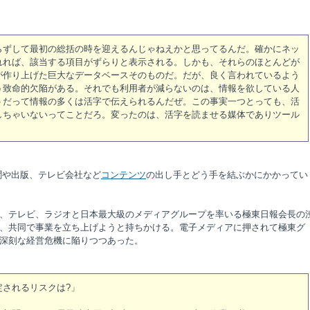
らずして最初の総括の時を迎えるんじゃねえかと思ってるんだ。確かにネッ
れれば、該当する項目がずらりと表示される。しかも、それらのほとんどが
が作り上げた巨大なデータベースそのものだ。だが、良く言われているよう
う致命的欠陥がある。それでも利用者が減らないのは、情報を欲している人
トだって情報の多くは活字で伝えられるんだぜ。この事実一つとっても、活
しちゃいないってことだろ。変ったのは、活字を読ませる媒体でありツール
や出版、テレビ会社など
コンテンツ
の出し手とどう手を結ぶかにかかってい
、テレビ、ラジオと日本最大級のメディアグループを率いる極東日報会長の
、共同で事業を立ち上げようと持ちかける。電子メディアに押されて極東グ
深刻な経営危機に陥りつつあった。
定されるリスクは?」