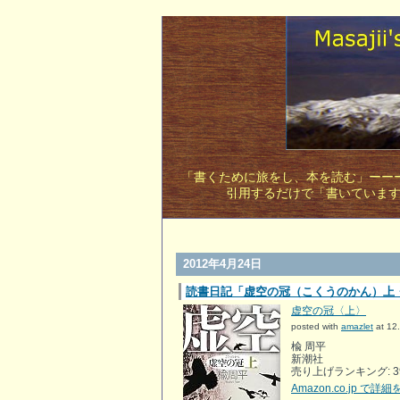
「書くために旅をし、本を読む」ーーー
引用するだけで「書いていま
2012年4月24日
読書日記「虚空の冠（こくうのかん）上
虚空の冠〈上〉
posted with
amazlet
at 12
楡 周平
新潮社
売り上げランキング: 39
Amazon.co.jp で詳