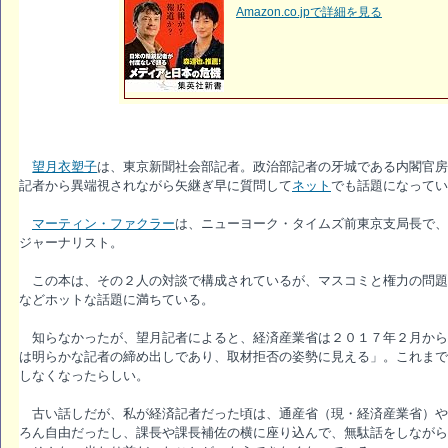
Amazon.co.jpで詳細を見る
望月衣塑子
は、東京新聞社会部記者。政治部記者の牙城である内閣官房
記者から異端視されながら矢継ぎ早に質問して
ネット
でも話題になってい
マーティン・ファクラー
は、ニューヨーク・タイムズ前東京支局長で、
ジャーナリスト。
この本は、その２人の対談で構成されているが、マスコミと権力の問題
などホットな話題に満ちている。
知らなかったが、望月記者によると、経済産業省は２０１７年２月から
は明らかな記者の締め出しであり、取材拒否の姿勢に見える」。これまで
しなくなったらしい。
古い話しだが、私が経済記者だった頃は、通産省（現・経済産業省）や
ろん自由だったし、課長や課長補佐の横に座り込んで、無駄話をしながら