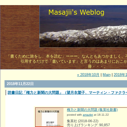
「書くために旅をし、本を読む」ーーー。なんともあつかましく、不敵
引用するだけで「書いています」と言うのはあまりにおこ
冊・・・。 
« 2018年10月
|
Main
|
2018年
2018年11月22日
読書日記「権力と新聞の大問題」（望月衣塑子、マーティン・ファクラ
権力と新聞の大問題 (集英社新書)
posted with
amazlet
at 18.11.22
集英社 (2018-06-22)
売り上げランキング: 90,857