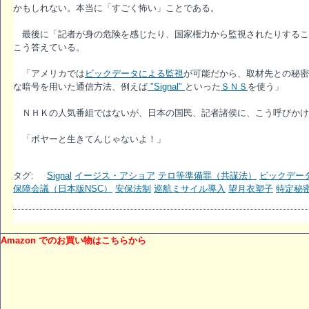
かもしれない。本当に「すごく怖い」ことである。
最後に「記者が身の危険を感じたり、国家権力から監視されたりするこ
こう答えている。
「アメリカでは
ビックデータによる監視
が可能だから、取材先との秘密
な暗号を用いた通信方法、例えば
"Signal"
といった
ＳＮＳ
を使う」
ＮＨＫの人気番組ではないが、日本の国民、記者諸侯に、こう呼びかけ
「ボヤーと生きてんじゃないよ！」
タグ:
Signal
イージス・アショア
テロ等準備罪（共謀法）
ビックデー
保障会議（日本版NSC）
安保法制
巡航ミサイル導入
望月衣塑子
特定秘
Amazon でのお買い物はこちらから