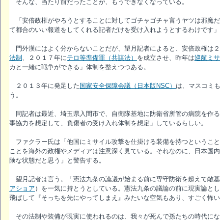
そんな、当たり前だったことが、もうできなくなっている。
「安倍政権がやろうとすることに対してゴチャゴチャ言うヤツは邪魔だ
て都合のいい報道をしてくれる記者だけを受け入れようとするわけです」
門外漢にはよく分からないことだが、望月記者によると、安倍政権は２
法制
、２０１７年に
テロ等準備罪（共謀法）
を成立させ、昨年は
巡航ミサ
カと一緒に戦争ができる」体制を整えつつある。
２０１３年に発足した
国家安全保障会議（日本版NSC）
は、マスコミ
う。
同記者は最近、埼玉県入間市で、自衛隊基地に防衛省所管の病院を作る
事協力を想定して、負傷者の受け入れ体制を想定」しているらしい。
ファクラー氏は「他国にミサイル攻撃を仕掛ける装備を持つということ
ことを海外の政権やメディアは注意深く見ている。それなのに、日本国内
険な状態だと思う」と警告する。
望月記者は言う。「憲法九条の論議が始まる前に専守防衛を超えて敵基
アショア
）を一気に持とうとしている。憲法九条の議論の前に現実論と
飛ばして『そっちを先にやってしまえ』みたいな空気もあり、すごく怖い
その法制や装備が現実に使われるのは、我々が死んで孫たちの時代にな