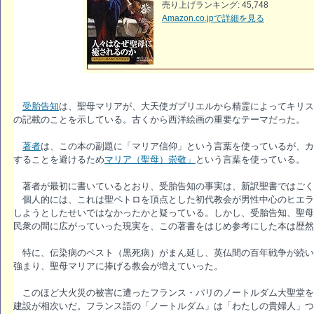
売り上げランキング: 45,748
Amazon.co.jpで詳細を見る
受胎告知
は、聖母マリアが、大天使ガブリエルから精霊によってキリス
の記載のことを示している。古くから西洋絵画の重要なテーマだった。
著者
は、この本の副題に「マリア信仰」という言葉を使っているが、カ
することを避けるため
マリア（聖母）崇敬」
という言葉を使っている。
著者が最初に書いているとおり、受胎告知の事実は、新訳聖書ではごく
個人的には、これは聖ペトロを頂点とした初代教会が男性中心のヒエラル
しようとしたせいではなかったかと疑っている。しかし、受胎告知、聖母
民衆の間に広がっていった現実を、この著書をはじめ参考にした本は歴然
特に、伝染病のペスト（黒死病）がまん延し、英仏間の百年戦争が続いた
強まり、聖母マリアに捧げる教会が増えていった。
このほど大火災の被害に遭ったフランス・パリのノートルダム大聖堂を
建設が相次いだ。フランス語の「ノートルダム」は「わたしの貴婦人」つ