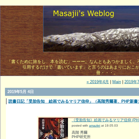
「書くために旅をし、本を読む」ーーー。なんともあつかましく、不敵
引用するだけで「書いています」と言うのはあまりにおこ
冊・・・。 
« 2019年4月
|
Main
|
2019年
2019年5月 4日
読書日記「受胎告知 絵画でみるマリア信仰」（高階秀爾著、PHP新書
《受胎告知》絵画でみるマリア信仰 (PH
posted with
amazlet
at 19.05.03
高階 秀爾
PHP研究所