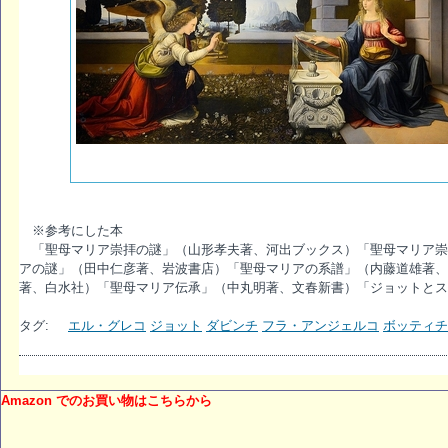
※参考にした本
「聖母マリア崇拝の謎」（山形孝夫著、河出ブックス）「聖母マリア崇
アの謎」（田中仁彦著、岩波書店）「聖母マリアの系譜」（内藤道雄著、
著、白水社）「聖母マリア伝承」（中丸明著、文春新書）「ジョットとス
タグ:
エル・グレコ
ジョット
ダビンチ
フラ・アンジェルコ
ボッティチ
Amazon でのお買い物はこちらから