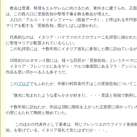
教会は普通、祭壇をエルサレムに向けるため、東向きに建てられ、正面
は、この西入口に受胎告知や聖母子像を飾る教会が増えた。
入口の「アルコ・トリオンファーレ（凱旋アーチ）」と呼ばれる半円形
マリアを配する「受胎告知」図がしばしば描かれた。
代表的なのは、イタリア・パドヴァのスクロヴェーニ礼拝堂に描かれた
に聖母マリアが配置されているらしい。
この礼拝堂には、十数年前にイタリア巡礼に参加した際に訪ねているが
15世紀のルネサンス期には、様々な巨匠が「受胎告知」というテーマ
イタリア・フレンツエにあるサン・マルコ修道院にあるフラ・アンジェ
作品を思い浮かべる人も多そうだ。
この
ブログ
でもふれたが、作家の村田喜代子はこの受胎告知についてこ
「微光に包まれたような柔らかさが好きだ。・・・受諾と祝福で飽和し
十数年前に訪ねたが、作品は2階に階段を上がった正面壁に掛かってい
の壁にもたれて陶然と眺めていた。
このほかの代表作として著者は、同じフレンツエのウフイツイ美術館
知」を挙げている。イタリア巡礼で見たはずだが・・・。