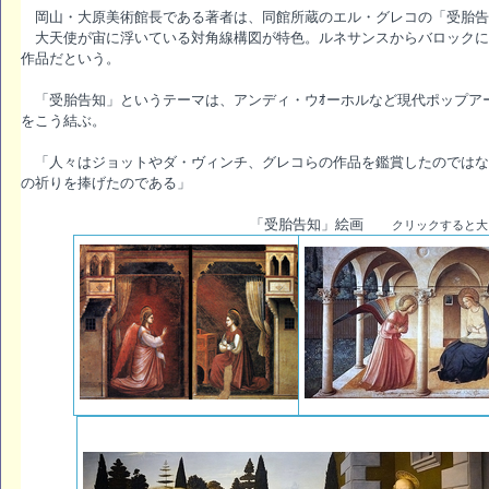
岡山・大原美術館長である著者は、同館所蔵のエル・グレコの「受胎告
大天使が宙に浮いている対角線構図が特色。ルネサンスからバロックに
作品だという。
「受胎告知」というテーマは、アンディ・ウｵーホルなど現代ポップア
をこう結ぶ。
「人々はジョットやダ・ヴィンチ、グレコらの作品を鑑賞したのではな
の祈りを捧げたのである」
「受胎告知」絵画
クリックすると大