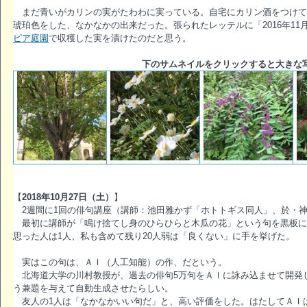
まだ青いがカリンの実がたわわに実っている。自宅にカリン酒をつけて
琥珀色をした、なかなかの出来だった。張られたレッテルに「2016年1
ピア庭園
で収穫した実を漬けたのだと思う。
下のサムネイルをクリックすると大きな
【
2018年10月27日（土）
】
2週間に1回の俳句講座（講師：池田雅かず「ホトトギス同人」、於・
最初に講師が「鳴け捨てし身のひらひらと木瓜の花」という句を黒板に
思った人は1人、私も含めて残り20人弱は「良くない」に手を挙げた。
実はこの句は、ＡＩ（人工知能）の作、だという。
北海道大学の川村教授が、過去の俳句5万句をＡＩに詠み込ませて開発
う兼題を与えて自動生成させたらしい。
友人の1人は「なかなかいい句だ」と、高い評価をした。はたしてＡＩ