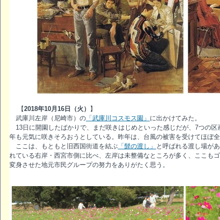
【
2018年10月16日（火）
】
武庫川左岸（尼崎市）の
「武庫川コスモス園」
に出かけてみた。
13日に開園したばかりで、まだ咲きはじめといった感じだが、7つの区画
年も元気に咲きそろおうとしている。昨年は、台風の被害を受けてほぼ全
ここは、もともと旧西国街道を結ぶ
「髭の渡し」
と呼ばれる渡し場があ
れている右岸・西宮市側に比べ、左岸は未整備なところが多く、ここもゴ
変身させた地元市民グループの努力をありがたく思う。