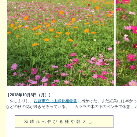
【
2018年10月8日（月）
】
久しぶりに、
西宮市立北山緑化植物園
に出かけた。まだ紅葉には早かっ
などの秋の花が咲きそろっている。 カツラの木の下のベンチで休憩。
秋晴れへ伸びる桂や幹太し