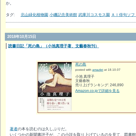
か。
タグ:
北山緑化植物園
小磯記念美術館
武庫川コスモス園
ＡＩ俳句ソフ
2018年10月15日
読書日記「死の島」（小池真理子著、文藝春秋刊）
死の島
posted with
amazlet
at 18.10.07
小池 真理子
文藝春秋
売り上げランキング: 246,890
Amazon.co.jpで詳細を見る
著者
の本を読むのは久しぶりだ。
いくつかの新聞書評子が、この小説を取り上げているのを見て、図書館