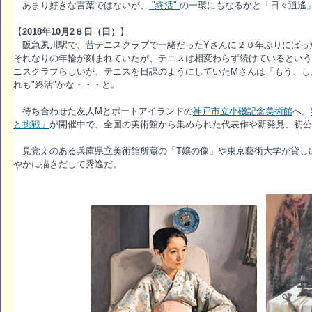
あまり好きな言葉ではないが、
"終活"
の一環にもなるかと「日々逍遙
【
2018年10月2８日（日）
】
阪急夙川駅で、昔テニスクラブで一緒だったYさんに２０年ぶりにばっ
それなりの年輪が刻まれていたが、テニスは相変わらず続けているという
ニスクラブらしいが、テニスを日課のようにしていたMさんは「もう、し
れも"終活"かな・・・と。
待ち合わせた友人Mとポートアイランドの
神戸市立小磯記念美術館
へ。
と挑戦」
が開催中で、全国の美術館から集められた代表作や新発見、初公
見覚えのある兵庫県立美術館所蔵の「T嬢の像」や東京藝術大学が貸し
やかに描きだして秀逸だ。