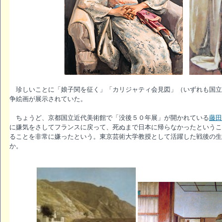
珍しいことに「娘子関を征く」「カリジャティ会見図」（いずれも国立
争絵画が展示されていた。
ちょうど、京都国立近代美術館で「没後５０年展」が開かれている
藤田
に嫌気をさしてフランスに戻って、死ぬまで日本に帰らなかったというこ
ることを非常に嫌ったという。東京芸術大学教授として活躍した戦後の生
か。