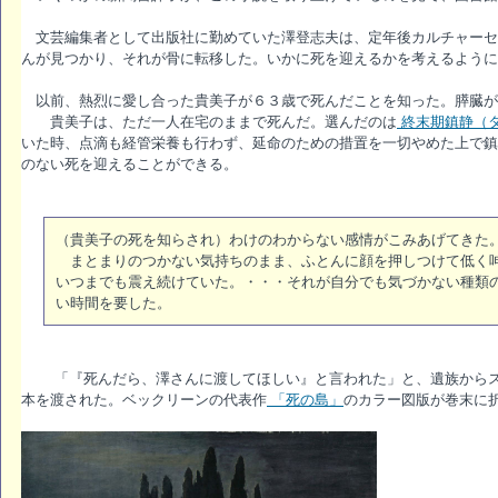
文芸編集者として出版社に勤めていた澤登志夫は、定年後カルチャーセ
んが見つかり、それが骨に転移した。いかに死を迎えるかを考えるように
以前、熱烈に愛し合った貴美子が６３歳で死んだことを知った。膵臓が
貴美子は、ただ一人在宅のままで死んだ。選んだのは
終末期鎮静（
いた時、点滴も経管栄養も行わず、延命のための措置を一切やめた上で鎮
のない死を迎えることができる。
（貴美子の死を知らされ）わけのわからない感情がこみあげてきた
まとまりのつかない気持ちのまま、ふとんに顔を押しつけて低く呻
いつまでも震え続けていた。・・・それが自分でも気づかない種類
い時間を要した。
「『死んだら、澤さんに渡してほしい』と言われた」と、遺族からス
本を渡された。ベックリーンの代表作
「死の島」
のカラー図版が巻末に