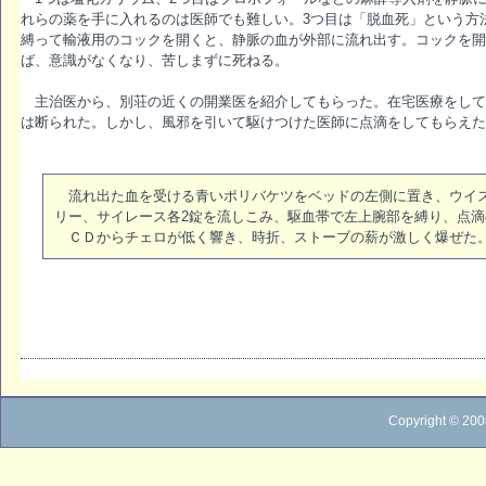
れらの薬を手に入れるのは医師でも難しい。3つ目は「脱血死」という方
縛って輸液用のコックを開くと、静脈の血が外部に流れ出す。コックを開
ば、意識がなくなり、苦しまずに死ねる。
主治医から、別荘の近くの開業医を紹介してもらった。在宅医療をして
は断られた。しかし、風邪を引いて駆けつけた医師に点滴をしてもらえた
流れ出た血を受ける青いポリバケツをベッドの左側に置き、ウイ
リー、サイレース各2錠を流しこみ、駆血帯で左上腕部を縛り、点
ＣＤからチェロが低く響き、時折、ストーブの薪が激しく爆ぜた
Copyright © 200