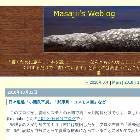
「書くために旅をし、本を読む」ーーー。なんともあつかましく、不敵
引用するだけで「書いています」と言うのはあまりにおこ
冊・・・。 
« 2018年8月
|
Main
|
2018年1
2018年10月31日
日々逍遙「小磯良平展」「武庫川・コスモス園」など
このブログが、管理システムの不調で約１ヶ月閲覧だけでなく、新し
者n.shuheiさんの
10月22日付けブログ
で）。
管理者の大変な努力で１０月末には復旧したが、ブログ右側の「過去記
書、紀行記録が自分にとって貴重な財産になっていることに改めて気付い