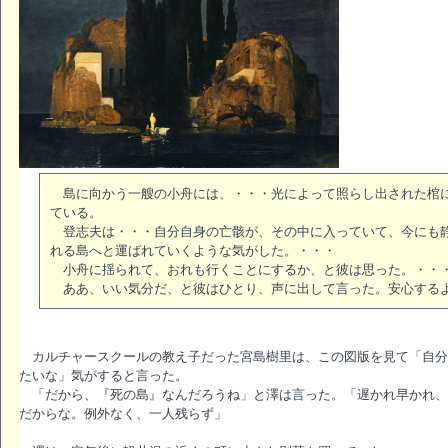
島に向かう一艘の小舟には、・・・光によって照らし出された棺に
ている。
登志夫は・・・自分自身の亡骸が、その中に入っていて、今にも静
れる島へと運ばれていくような気がした。・・・
小舟に揺られて、おれも行くことにするか、と彼は思った。・・
ああ、いい気分だ、と彼はひとり、声に出して言った。安心する
カルチャースクールの教え子だった宮島樹里は、この図版を見て「自分
たいな」気がすると言った。
「だから、『死の島』なんだろうね」と澤は言った。「遅かれ早かれ、
だからな。例外なく、一人残らず」