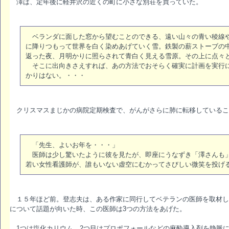
澤は、定年後に軽井沢の近くの町に小さな別荘を買っていた。
ベランダに面した窓から望むことのできる、遠い山々の青い稜線や
に降りつもって世界を白く染めあげていく雪。鉄製の薪ストーブの
返った夜、月明かりに照らされて青白く見える雪原。その上に点々
そこに出向きさえすれば、あの方法でおそらく確実に計画を実行に
かりはない。・・・
クリスマスまじかの病院定期検査で、がんがさらに肺に転移しているこ
「先生、よいお年を・・・」
医師は少し驚いたように彼を見たが、即座にうなずき「澤さんも」
若い女性看護師が、誰もいない虚空にむかってさびしい微笑を投げ
１５年ほど前。登志夫は、ある作家に同行してベテランの医師を取材し
について話題が向いた時、この医師は3つの方法をあげた。
1つは塩化カリウム、2つ目はプロポフォールなどの麻酔導入剤を静脈