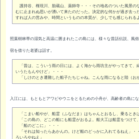
護持谷、権現川、胎蔵山、薬師寺・・・その地名のついた風景のな
むに止まれぬ思いが湧いて来たのだった。決定的な何かが過ぎ去っ
すれば人の営みや、時間というものの本質が、少しでも感じられる
照葉樹林帯の湿気と高温に囲まれたこの島には、様々な昔話伝説、風俗
宿を借りた老婆は話す。
「昔は、こういう雨の日には、よく海から雨坊主がやってきて、縁
いうたもんやけど」・・・
「しけのとき遭難した船子たちじゃね。こんな雨になると陸（お
入江には、もともとアワビやウニをとるための小舟が、高齢者の島にな
「こまい船やが、船霊（ふなだま）はちゃんとおるし、乗るとき
「この島の、どこの船にも船霊がおるよ。船大工は船霊をつけて
「船のどこに」・・・
「それは知ったらあかんの。けど船のどっかに入れてるねえ」・・
ろいろやねえ」