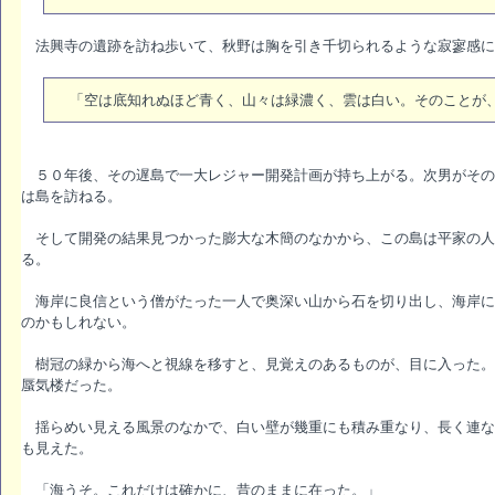
法興寺の遺跡を訪ね歩いて、秋野は胸を引き千切られるような寂寥感に
「空は底知れぬほど青く、山々は緑濃く、雲は白い。そのことが
５０年後、その遅島で一大レジャー開発計画が持ち上がる。次男がその
は島を訪ねる。
そして開発の結果見つかった膨大な木簡のなかから、この島は平家の人
る。
海岸に良信という僧がたった一人で奥深い山から石を切り出し、海岸に
のかもしれない。
樹冠の緑から海へと視線を移すと、見覚えのあるものが、目に入った。
蜃気楼だった。
揺らめい見える風景のなかで、白い壁が幾重にも積み重なり、長く連な
も見えた。
「海うそ。これだけは確かに、昔のままに在った。」