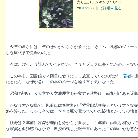
売り上げランキング: 9,211
Amazon.co.jpで詳細を見る
今年の暑さには、年のせいかいささか参った。そこへ、風邪のヴィール
しな症状まで見舞われた。
本は、けっこう読んでいるのだが、どうもブログに書く気が起こらない
この本も、図書館で２回目に借りたまま放置していたのだが、
著者
の
たとたん、なぜか急にこの本のページを繰り直す気になった。
昭和の初め、Ｋ大学で人文地理学を研究する秋野は、南九州にある遅島
かなり大きな島で、以前には修験道の「紫雲山法興寺」という大きな寺
盛を誇った。しかし今では、木々と藪で覆われていた跡地とかっての地名
秋野は２年前に許嫁が理由も分からず自殺し、１年前に両親を相次いで
な寂寞と孤独感のなかで、教授の残した報告書にあったこの島に心を惹か