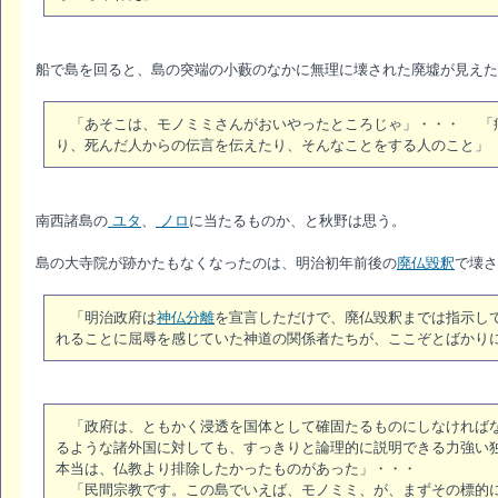
船で島を回ると、島の突端の小藪のなかに無理に壊された廃墟が見えた
「あそこは、モノミミさんがおいやったところじゃ」・・・ 「
り、死んだ人からの伝言を伝えたり、そんなことをする人のこと」
南西諸島の
ユタ
、
ノロ
に当たるものか、と秋野は思う。
島の大寺院が跡かたもなくなったのは、明治初年前後の
廃仏毀釈
で壊さ
「明治政府は
神仏分離
を宣言しただけで、廃仏毀釈までは指示し
れることに屈辱を感じていた神道の関係者たちが、ここぞとばかり
「政府は、ともかく浸透を国体として確固たるものにしなければな
るような諸外国に対しても、すっきりと論理的に説明できる力強い
本当は、仏教より排除したかったものがあった」・・・
「民間宗教です。この島でいえば、モノミミ、が、まずその標的