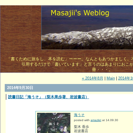
「書くために旅をし、本を読む」ーーー。なんともあつかましく、不敵
引用するだけで「書いています」と言うのはあまりにおこ
冊・・・。 
« 2014年8月
|
Main
|
2014年1
2014年9月30日
読書日記「海うそ」（梨木果歩著、岩波書店）
海うそ
posted with
amazlet
at 14.09.30
梨木 香歩
岩波書店