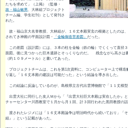
たちを求めて」（上掲）（監修・
故・福山敏男
、大林組プロジェクト
チーム編、学生社刊）として発刊さ
れた。
故・福山京大名誉教授、大林組が、１６丈本殿実玄の根拠としたのは、
されてき神殿の平面設計図・
「金輪御造営差図」
だった。
この差図（設計図）には、３本の柱を金輪（鉄の輪）でくくって直径３
面図。後に見つかった巨木遺跡とそっくりなのだ。 残念ながら高さは
（約１０９メートル）と書いてあった。
プロジェクトチームは、これを第1次資料に、コンピューター上で構造
り返し「１６丈本殿の建設は可能だった」という結論を導き出した。
この結論に反論しているのが、島根県立古代出雲博物館で「１１丈模
出雲大社に同行した友人Ｍから「『出雲大社巨大本殿は実在したか』と
チャーセンター川西教室で１月から月１回、計３回行われた黒田教授の話
渡されたレジメには「１６丈本殿論争は明治時代から続いており」「そ
組』」という記載があった。