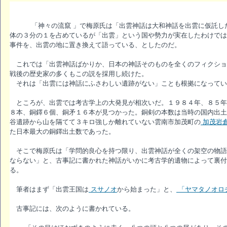
「神々の流竄 」で梅原氏は「出雲神話は大和神話を出雲に仮託した
体の３分の１を占めているが「出雲」という国や勢力が実在したわけでは
事件を、出雲の地に置き換えて語っている、としたのだ。
これでは「出雲神話ばかりか、日本の神話そのものを全くのフィクショ
戦後の歴史家の多くもこの説を採用し続けた。
それは「出雲には神話にふさわしい遺跡がない」ことも根拠になってい
ところが、出雲では考古学上の大発見が相次いだ。１９８４年、８５年
８本、銅鐸６個、銅矛１６本が見つかった。銅剣の本数は当時の国内出土
谷遺跡から山を隔てて３キロ強しか離れていない雲南市加茂町の
加茂岩
た日本最大の銅鐸出土数であった。
そこで梅原氏は「学問的良心を持つ限り、出雲神話が全くの架空の物語
ならない」と、古事記に書かれた神話がいかに考古学的遺物によって裏付
る。
筆者はまず「出雲王国は
スサノオ
から始まった」と、
「ヤマタノオロ
古事記には、次のように書かれている。