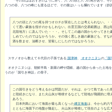
「その目はほおずきのように赤く、八つの頭と八つの尾があり、その身
八つの谷、八つの峰にも渡るほどで、その腹はい っも爛れています（抄
八つの頭と八つの尾を持つオロチが実在したとは考えられない。・
くて悪い豪族を指すのかもしれない。出雲王国の交易範囲は、西は
北陸地方）に及んでいた・・・。そしてこの越の国からやってきた
しめていたのではなかろうか。その強く悪しき越の豪族ども、すな
酒を飲ませ、油断させ、皆殺しにしたのではなかろうか。
スサノオから数えて６代目の子孫である
国津神
、
オオクニヌシ
の
「国
オオクニヌシは、朝鮮半島・新羅の岬や隠岐、越の国から余った土地を
うのが「国引き神話」の骨子。
この国引きをどう考えるかは問題だが、それは、かつて島であった
と陸続きになり、また火山灰が堆積するなどして陸地が飛躍的に増
あろう。
日本列島において海面が最も高くなった
縄文海進
は、今から約六
とともに海面下の地盤が隆起し、火山灰が堆積して現在のような広