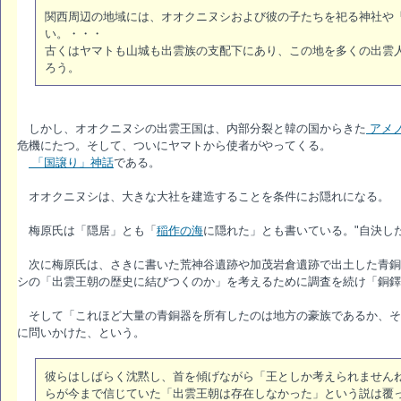
関西周辺の地域には、オオクニヌシおよび彼の子たちを祀る神社や
い。・・・
古くはヤマトも山城も出雲族の支配下にあり、この地を多くの出雲
ろう。
しかし、オオクニヌシの出雲王国は、内部分裂と韓の国からきた
アメ
危機にたつ。そして、ついにヤマトから使者がやってくる。
「国譲り」神話
である。
オオクニヌシは、大きな大社を建造することを条件にお隠れになる。
梅原氏は「隠居」とも「
稲作の海
に隠れた」とも書いている。"自決し
次に梅原氏は、さきに書いた荒神谷遺跡や加茂岩倉遺跡で出土した青銅
シの「出雲王朝の歴史に結びつくのか」を考えるために調査を続け「銅鐸
そして「これほど大量の青銅器を所有したのは地方の豪族であるか、そ
に問いかけた、という。
彼らはしばらく沈黙し、首を傾げながら「王としか考えられません
らが今まで信じていた「出雲王朝は存在しなかった」という説は覆