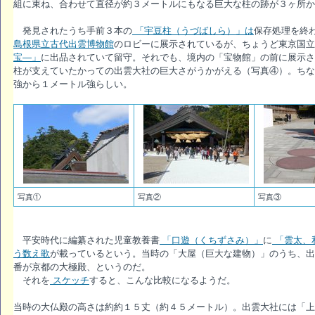
組に束ね、合わせて直径が約３メートルにもなる巨大な柱の跡が３ヶ所か
発見されたうち手前３本の
「宇豆柱（うづばしら）」は
保存処理を終
島根県立古代出雲博物館
のロビーに展示されているが、ちょうど東京国
宝―」
に出品されていて留守。それでも、境内の「宝物館」の前に展示さ
柱が支えていたかっての出雲大社の巨大さがうかがえる（写真④）。ちな
強から１メートル強らしい。
写真①
写真②
写真③
平安時代に編纂された児童教養書
「口遊（くちずさみ）」
に
「雲太、
う数え歌
が載っているという。当時の「大屋（巨大な建物）」のうち、
番が京都の大極殿、というのだ。
それを
スケッチ
すると、こんな比較になるようだ。
当時の大仏殿の高さは約約１５丈（約４５メートル）。出雲大社には「上