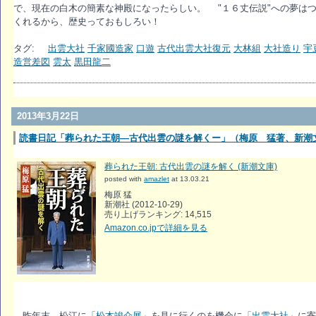
で、現在の白木の簡素な神殿になったらしい。 "１６丈伝説"への夢は
くれるから、歴史っておもしろい！
タグ:
出雲大社
千家國造家
口遊
古代出雲大社復元
大林組
大社造り
宇
造営差図
雲太
黒田龍二
2013年3月22日
読書日記「葬られた王朝―古代出雲の謎を解くー」（梅原 猛著、新潮
葬られた王朝: 古代出雲の謎を解く (新潮文庫)
posted with
amazlet
at 13.03.21
梅原 猛
新潮社 (2012-10-29)
売り上げランキング: 14,515
Amazon.co.jpで詳細を見る
昨年末、松江に
「松本竣介展」
を見に行くのを機会に
「出雲大社」
に寄