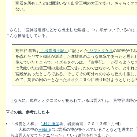
宝器を所有したのは間違いなく出雲王朝の大王であり、おそらくオ
ない。
さらに「荒神谷遺跡などから出土した銅器に『☓』印がついているのは
こんな推論をしている。
荒神谷遺跡は
「出雲風土記」
に記された
ヤマトタケル
の家来が住み
を恐れたヤマト朝廷が派遣した進駐軍のような軍隊であったと思わ
住んでいたところで、イズモタケルは、『古事記』 が語るような
七代紋いた出雲王朝の最後の王であったのではなかろうか。とすれ
宮殿があったところである。そしてその町外れの小さな丘の中腹に
めて、黄泉の回の王となったオオクニヌシに贈り届けようとしたも
ちなみに、現在オオクニヌシが祀られている出雲大社は、荒神谷遺跡か
▽その他、参考にした本
「出雲と大和」（
村井康彦
著、岩波新書、２０１３年１月刊）
大和の中心
三輪山
に出雲系の神が祭られていることなどを理由に
も出雲人が立てたクニだった」という新説を打ち出した。