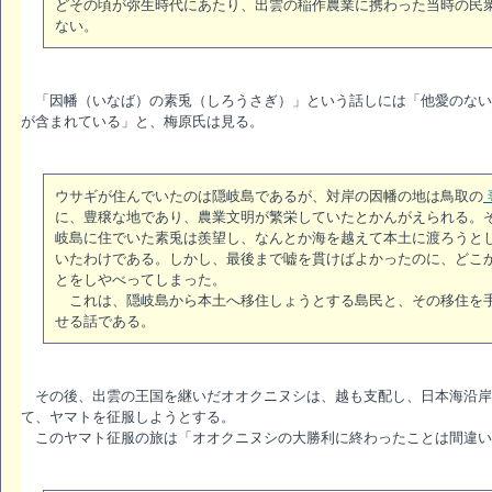
どその頃が弥生時代にあたり、出雲の稲作農業に携わった当時の民
ない。
「因幡（いなば）の素兎（しろうさぎ）」という話しには「他愛のない
が含まれている」と、梅原氏は見る。
ウサギが住んでいたのは隠岐島であるが、対岸の因幡の地は鳥取の
に、豊穣な地であり、農業文明が繁栄していたとかんがえられる。
岐島に住でいた素兎は羨望し、なんとか海を越えて本土に渡ろうと
いたわけである。しかし、最後まで嘘を貫けばよかったのに、どこ
とをしやべってしまった。
これは、隠岐島から本土へ移住しょうとする島民と、その移住を手
せる話である。
その後、出雲の王国を継いだオオクニヌシは、越も支配し、日本海沿岸
て、ヤマトを征服しようとする。
このヤマト征服の旅は「オオクニヌシの大勝利に終わったことは間違い