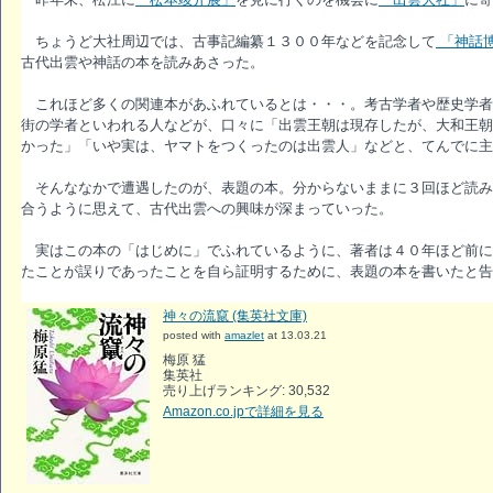
ちょうど大社周辺では、古事記編纂１３００年などを記念して
「神話
古代出雲や神話の本を読みあさった。
これほど多くの関連本があふれているとは・・・。考古学者や歴史学者
街の学者といわれる人などが、口々に「出雲王朝は現存したが、大和王朝
かった」「いや実は、ヤマトをつくったのは出雲人」などと、てんでに主
そんななかで遭遇したのが、表題の本。分からないままに３回ほど読み
合うように思えて、古代出雲への興味が深まっていった。
実はこの本の「はじめに」でふれているように、著者は４０年ほど前に刊行
たことが誤りであったことを自ら証明するために、表題の本を書いたと告
神々の流竄 (集英社文庫)
posted with
amazlet
at 13.03.21
梅原 猛
集英社
売り上げランキング: 30,532
Amazon.co.jpで詳細を見る