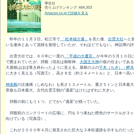
學生社
売り上げランキング: 484,303
Amazon.co.jpで詳細を見る
昨年の１１月３日。松江市で
「松本竣介展」
を見た後、
出雲大社
へと
いる連休とあって混雑を覚悟していたが、それほどでもない。神話博の評
出雲大社では、６０年に一度の
「平成の大遷宮」
が今年の５月１０日
で囲まれていたが、拝殿（現在は御祭神、
大国主大神
の仮の住まいである
大屋根はほぼ葺き終わったように見える。屋根の上の
千木（ちぎ）・鰹木
に大きく見える（写真①）。高さ８丈（約２４メートル）と、日本一高い
神楽殿
の注連縄（しめなわ）も長さ１３メートル、重さ５トンと日本最大
章旗も日本最大。古代出雲王朝の"遺産"はけたはずれに大きい。
拝殿の前にもう１つ、どでかい"遺産"が残っていた。
拝殿前のコンクリートの広場に、円を３つ束ねた橙色のサークルが３ヶ
向けている（写真③）。
これが２０００年４月に発見された巨大な３本柱遺跡を示すものだった