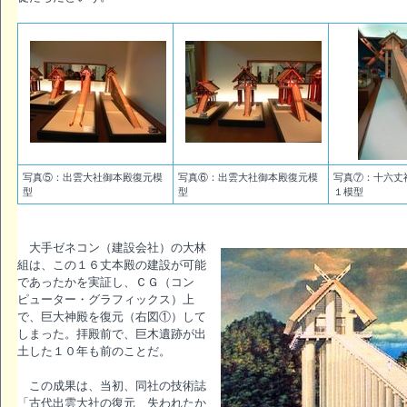
写真⑤：出雲大社御本殿復元模
写真⑥：出雲大社御本殿復元模
写真⑦：十六丈
型
型
１模型
大手ゼネコン（建設会社）の大林
組は、この１６丈本殿の建設が可能
であったかを実証し、ＣＧ（コン
ピューター・グラフィックス）上
で、巨大神殿を復元（右図①）して
しまった。拝殿前で、巨木遺跡が出
土した１０年も前のことだ。
この成果は、当初、同社の技術誌
「古代出雲大社の復元 失われたか