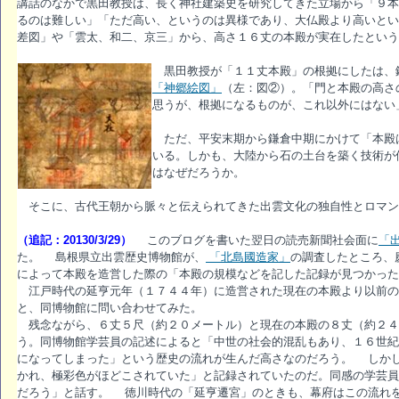
講話のなかで黒田教授は、長く神社建築史を研究してきた立場から「９本
るのは難しい」「ただ高い、というのは異様であり、大仏殿より高いとい
差図」や「雲太、和二、京三」から、高さ１６丈の本殿が実在したという
黒田教授が「１１丈本殿」の根拠にしたは、
「神郷絵図」
（左：図②）。「門と本殿の高さ
思うが、根拠になるものが、これ以外にはない
ただ、平安末期から鎌倉中期にかけて「本殿
いる。しかも、大陸から石の土台を築く技術が
はなぜだろうか。
そこに、古代王朝から脈々と伝えられてきた出雲文化の独自性とロマン
（追記：20130/3/29）
このブログを書いた翌日の読売新聞社会面に
「
た。 島根県立出雲歴史博物館が、
「北島國造家」
の調査したところ、
によって本殿を造営した際の「本殿の規模などを記した記録が見つかった
江戸時代の延亨元年（１７４４年）に造営された現在の本殿より以前の
と、同博物館に問い合わせてみた。
残念ながら、６丈５尺（約２０メートル）と現在の本殿の８丈（約２４
う。同博物館学芸員の記述によると「中世の社会的混乱もあり、１６世紀
になってしまった」という歴史の流れが生んだ高さなのだろう。 しか
かれ、極彩色がほどこされていた」と記録されていたのだ。同感の学芸員
だろう」と話す。 徳川時代の「延亨遷宮」のときも、幕府はこの流れ