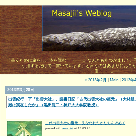
「書くために旅をし、本を読む」ーーー。なんともあつかましく、不敵
引用するだけで「書いています」と言うのはあまりにおこ
冊・・・。 
« 2013年2月
|
Main
|
2013年
2013年3月28日
出雲紀行・下「出雲大社」、読書日記「古代出雲大社の復元」（大林組
殿は実在したか」（黒田龍二・神戸大大学院教授）
古代出雲大社の復元―失なわれたかたちを求めて
posted with
amazlet
at 13.03.28