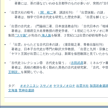
著書には、茶の湯などいわゆる京都学のものが多いが、突然の"古代
「出雲大社の暗号」（
関 裕二
著、講談社刊）「『出雲抹殺』の謎」（
著者は、独学で日本古代史を研究した歴史作家。「出雲を解くヒン
「出雲の古代史」（門脇禎二著、日本放送教会刊）「古代日本の『地域
著者は、京都府立大名誉教授の歴史学者。「１世紀ごろスサノオに率
集団
"スサ族"
が先住の
海人族
を駆逐、２世紀には出雲の砂鉄地帯を占
「『出雲』からたどる古代日本の謎」（瀧音能之著、青春出版社刊）
著者は、日本子古代史が専門の駒沢大学教授。「出雲と九州・宗像と
「ヤマト王国が出雲にこだわったのは、新羅を仮想敵国と見ていたか
「古代史コレクション⑧ 古代史を疑う」（
古田武彦
著、ミネルヴァ
著者は、高校の教師を長く勤めた異色の古代史研究家。「古代、中世
王朝説」
を展開している。
タグ:
オオクニヌシ
スサノオ
ヤマタノオロチ
出雲大社
加茂岩倉遺
文海進
荒神谷遺跡