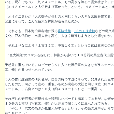
いる。現在でも８丈（約２４メートル）もの高さを誇る出雲大社は上古に
（約４８メートル）と大仏殿より高かった、という。 ４８メートルとい
オオクニヌシが「天の御子が住むのと同じくらい大きな宮殿を建てる」
記述にそって、こんな巨大な神殿が造られたのか。
それとも、日本海沿岸各地に残る
真脇遺跡
、
チカモリ遺跡
などの縄文
文化、巨木信仰が、出雲大社を高く、大きく建造しようとした源なのか。
それよりなにより「上古３２丈、中古１６丈」という口伝は真実なのだ
"巨大神殿"のロマンを探しに、拝殿から歩いて１０分弱の県立古代出雲
予想外に混んでいる。ロビーから左に入った展示室の大きなガラスケース
⑤、⑥）が５つ並べられていた。
５人の古代建築史の研究者が、自分の持つ学説にそって、発見された巨木
したものだ。向かって左の一番低いものが現在の大社と同じ８丈（約２４
メートル）、右側２つは１６丈（約４８メートル）と、一番高い。
それぞれの研究者の再現根拠を説明したボードも掲示してあるが、なぜか
１０分の１模型（写真⑦、⑧）が天井まで届くように展示されてある。
「やはり十六丈の高さが見栄えがする」という、その筋のお声がかりで
徒たちだという。