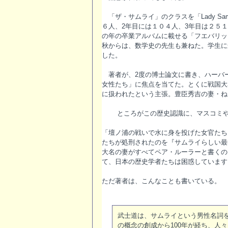
「ザ・サムライ」のクラスを「Lady S
６人、2年目には１０４人、3年目は２５
の年の卒業アルバムに載せる「フエバリッ
秋からは、数学史の先生も兼ねた。学生に
した。
著者が、2度の博士論文に書き、ハーバード
女性たち」に焦点を当てた。とくに戦国大
に扱われたという主張。豊臣秀吉の妻・ね
ところがこの歴史認識に、マスコミや
「壇ノ浦の戦いで水に身を投げた女官たち
たちが処刑されたのを『サムライらしい最
大名の妻がすべてペア・ルーラーと書くの
て、日本の歴史学者たちは困惑しています
ただ著者は、こんなことも書いている。
武士道は、サムライという男性名詞を
の概念の創成から100年が経ち、人々