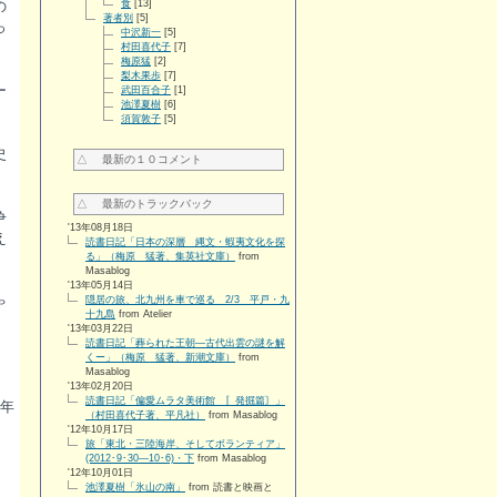
の
食
[13]
著者別
[5]
っ
中沢新一
[5]
村田喜代子
[7]
梅原猛
[2]
梨木果歩
[7]
ー
武田百合子
[1]
池澤夏樹
[6]
須賀敦子
[5]
史
△ 最新の１０コメント
△ 最新のトラックバック
争
'13年08月18日
え
読書日記「日本の深層 縄文・蝦夷文化を探
る」（梅原 猛著、集英社文庫）
from
Masablog
'13年05月14日
ゃ
隠居の旅、北九州を車で巡る 2/3 平戸・九
十九島
from Atelier
'13年03月22日
読書日記「葬られた王朝―古代出雲の謎を解
くー」（梅原 猛著、新潮文庫）
from
Masablog
'13年02月20日
読書日記「偏愛ムラタ美術館 〚発掘篇〙」
年
（村田喜代子著、平凡社）
from Masablog
'12年10月17日
旅「東北・三陸海岸、そしてボランティア」
(2012･9･30―10･6)・下
from Masablog
'12年10月01日
池澤夏樹「氷山の南」
from 読書と映画と