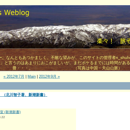
。なんともあつかましく、不敵な望みが、このサイトの管理者n_shuh
す」と言うのはあまりにおこがましいが、まだボケるまでには時間があ
冊・・・。 （写真は中国・天山山脈）
« 2012年7月
|
Main
|
2012年9月 »
」（北川智子著、新潮新書）
 (新潮新書)
8.22