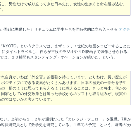
案し、男性だけで成り立ってきた日本史に、女性の生き方と命を組み込む、
す。
が周到に準備したカリキュラムに学生たちを同時代的に立ち入らせる
アクテ
めた「KYOTO」というクラスでは、まず１６，７世紀の地図をコピーすることに
O」にタイムトラベルし、自らが主役のラジオや４Ｄ映画まで製作させられる。
では、２０秒間もスタンディング・オベーションが続いた、という。
それ自身がいわば「外交官」的役割を持っています。とりわけ、長い歴史が
りポジティブにできる要素がたくさんあります。日本の歴史の一部分を学生
らの一部のように思ってもらえるように教えることは、きっと将来、何かの
、国家としての外交政策とは違った学校からのソフトな取り組みが、現実の
るのではないかと考えています。
ない。当初から１，２年が通例だった「カレッジ・フェロー」を退職、7月か
の客員研究員として数学史を研究している。１年間の予定、という。著者の次