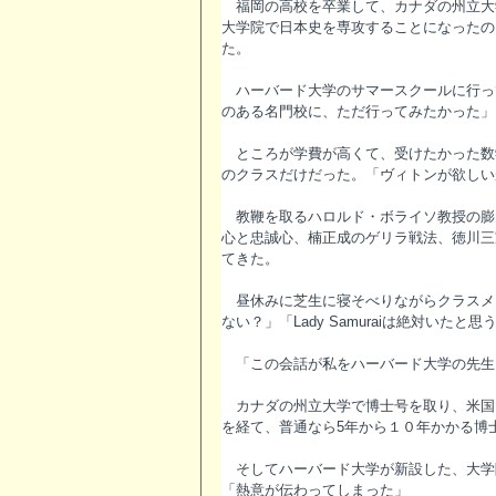
福岡の高校を卒業して、カナダの州立大
大学院で日本史を専攻することになったの
た。
ハーバード大学のサマースクールに行っ
のある名門校に、ただ行ってみたかった」
ところが学費が高くて、受けたかった数
のクラスだけだった。「ヴィトンが欲しい
教鞭を取るハロルド・ボライソ教授の膨
心と忠誠心、楠正成のゲリラ戦法、徳川三
てきた。
昼休みに芝生に寝そべりながらクラスメ
ない？」「Lady Samuraiは絶対いたと思
「この会話が私をハーバード大学の先生
カナダの州立大学で博士号を取り、米国
を経て、普通なら5年から１０年かかる博
そしてハーバード大学が新設した、大学
「熱意が伝わってしまった」