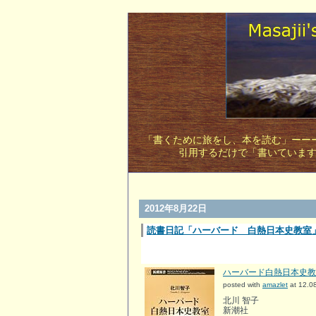
「書くために旅をし、本を読む」ーーー
引用するだけで「書いていま
2012年8月22日
読書日記「ハーバード 白熱日本史教室
ハーバード白熱日本史教室
posted with
amazlet
at 12.0
北川 智子
新潮社