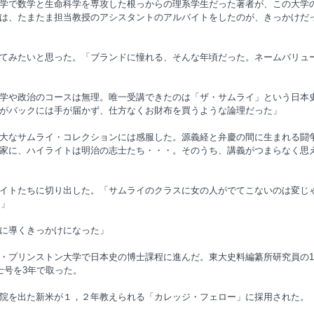
学で数学と生命科学を専攻した根っからの理系学生だった著者が、この大学
は、たまたま担当教授のアシスタントのアルバイトをしたのが、きっかけだ
てみたいと思った。「ブランドに憧れる、そんな年頃だった。ネームバリュ
学や政治のコースは無理。唯一受講できたのは「ザ・サムライ」という日本
がバックには手が届かず、仕方なくお財布を買うような論理だった」
大なサムライ・コレクションには感服した。源義経と弁慶の間に生まれる闘
家に、ハイライトは明治の志士たち・・・。そのうち、講義がつまらなく思
イトたちに切り出した。「サムライのクラスに女の人がでてこないのは変じ
う」
に導くきっかけになった」
・プリンストン大学で日本史の博士課程に進んだ。東大史料編纂所研究員の1
士号を3年で取った。
院を出た新米が１，２年教えられる「カレッジ・フェロー」に採用された。