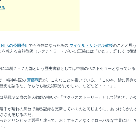
7
を見る
NHKの公開番組
でも評判になったあの
マイケル・サンデル教授
のことと思
史を教える白熱教師（レクチャラー）がいる(正確には「いた」。詳しくは後述
に11刷７・７万部という歴史書籍としては空前のベストセラーとなっている
で、精神科医の
斎藤環
氏が、こんなことを書いている。「この本、妙に評判
歴史を語るな、そもそも歴史認識がおかしい、などなど・・・」。
は弱冠３２歳の美人教師が書いた「サクセスストーリー」として読むと、か
選手が晴れの舞台で自己記録を更新していくのと同じように、あっけらかん
ささえ感じるのだ。
ったオリンピック選手と違って、おくすることなくグローバルな世界に伍し
・。