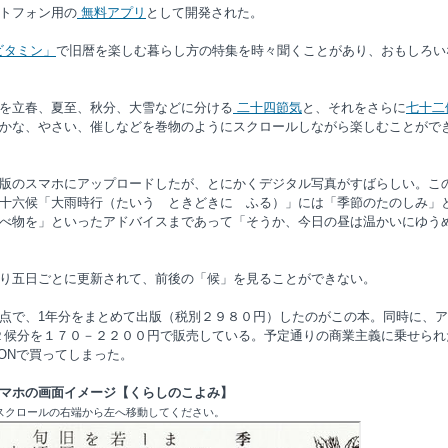
トフォン用の
無料アプリ
として開発された。
ビタミン」
で旧暦を楽しむ暮らし方の特集を時々聞くことがあり、おもしろい
を立春、夏至、秋分、大雪などに分ける
二十四節気
と、それをさらに
七十二
かな、やさい、催しなどを巻物のようにスクロールしながら楽しむことがで
版のスマホにアップロードしたが、とにかくデジタル写真がすばらしい。こ
十六候「大雨時行（たいう ときどきに ふる）」には「季節のたのしみ」
べ物を」といったアドバイスまであって「そうか、今日の昼は温かいにゆう
り五日ごとに更新されて、前後の「候」を見ることができない。
点で、1年分をまとめて出版（税別２９８０円）したのがこの本。同時に、ア
２候分を１７０－２２００円で販売している。予定通りの商業主義に乗せられ
ONで買ってしまった。
マホの画面イメージ【くらしのこよみ】
スクロールの右端から左へ移動してください。