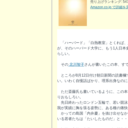
売り上げランキング: 54
Amazon.co.jp で詳細
「ハーバード」「白熱教室」とくれば、
が、そのハーバード大学に、もう1人日本
らしい。
その
北川智子
さんが書いたこの本、すで
ところが8月12日付け朝日新聞の読書欄
い。いわく自慢話ばかり、理系出身なのに
ただ斎藤氏も書いているように、この本
りおもしろい。
先日終わったロンドン五輪で、若い競泳
我が実績に胸を張る姿勢に、ある種の痛快
かっての島国「内弁慶」を抜け出せなか
いる若者たちは「たいしたものだ」と・・