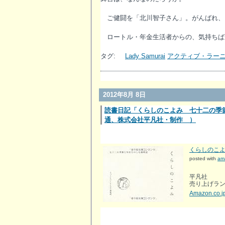
ご健闘を「北川智子さん」。がんばれ、
ロートル・年金生活者からの、気持ちば
タグ:
Lady Samurai
アクティブ・ラー
2012年8月 8日
読書日記「くらしのこよみ 七十二の季
通、株式会社平凡社・制作 ）
くらしのこ
posted with
am
平凡社
売り上げランキ
Amazon.co