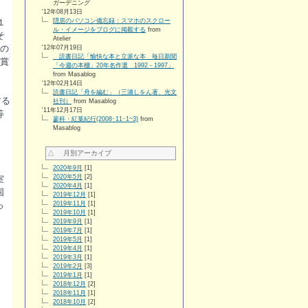
ガーデニング
'12年08月13日
１
隠居のパソコン備忘録：スマホのスクロー
ル・イメージをブログに掲載する
from
そ
Atelier
目の
'12年07月19日
読書日記「愉快な本と立派な本 毎日新聞
受賞
「今週の本棚」20年名作選 1992－1997」
from Masablog
'12年02月14日
読書日記「舟を編む」（三浦しをん著、光文
する
社刊）
from Masablog
'11年12月17日
等
蓼科・紅葉紀行(2008･11･1~3)
from
Masablog
△ 月別アーカイブ
2020年9月
[1]
2020年5月
[2]
室
2020年4月
[1]
国
2019年12月
[1]
っ
2019年11月
[1]
2019年10月
[1]
2019年9月
[1]
2019年7月
[1]
2019年5月
[1]
2019年4月
[1]
2019年3月
[1]
2019年2月
[3]
2019年1月
[1]
2018年12月
[2]
2018年11月
[1]
2018年10月
[2]