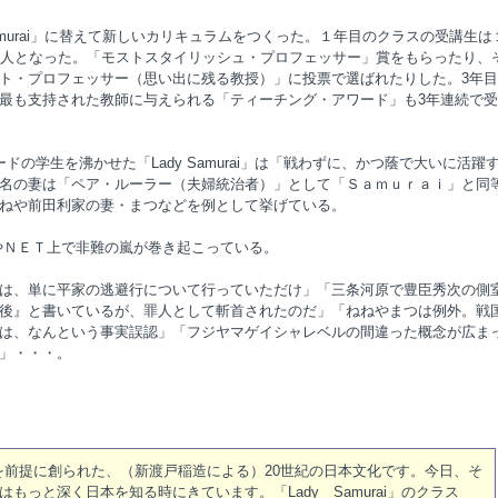
amurai」に替えて新しいカリキュラムをつくった。１年目のクラスの受講生は
１人となった。「モストスタイリッシュ・プロフェッサー」賞をもらったり、
ト・プロフェッサー（思い出に残る教授）」に投票で選ばれたりした。3年
最も支持された教師に与えられる「ティーチング・アワード」も3年連続で
の学生を沸かせた「Lady Samurai」は「戦わずに、かつ蔭で大いに活躍
名の妻は「ペア・ルーラー（夫婦統治者）」として「Ｓａｍｕｒａｉ」と同
ねや前田利家の妻・まつなどを例として挙げている。
ＮＥＴ上で非難の嵐が巻き起こっている。
は、単に平家の逃避行について行っていただけ」「三条河原で豊臣秀次の側
後』と書いているが、罪人として斬首されたのだ」「ねねやまつは例外。戦
は、なんという事実誤認」「フジヤマゲイシャレベルの間違った概念が広ま
」・・・。
前提に創られた、（新渡戸稲造による）20世紀の日本文化です。今日、そ
はもっと深く日本を知る時にきています。「Lady Samurai」のクラス