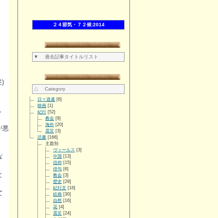
２４節気・７２候:2014
▼ 過去記事タイトルリスト
う
)
△ Category
日々逍遙
[6]
映画
[1]
。
紀行
[52]
教会
[9]
海外
[20]
が悪
震災
[3]
読書
[166]
主題別
ヴィールス
[3]
な
中国
[13]
信仰
[15]
俳句
[6]
と
教会
[3]
歴史
[29]
紀行文
[16]
て
絵画
[30]
自然
[16]
花
[4]
震災
[24]