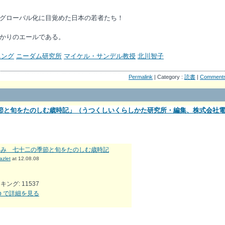
グローバル化に目覚めた日本の若者たち！
かりのエールである。
ニング
ニーダム研究所
マイケル・サンデル教授
北川智子
Permalink
| Category :
読書
|
Comment
節と旬をたのしむ歳時記」（うつくしいくらしかた研究所・編集、株式会社
よみ 七十二の季節と旬をたのしむ歳時記
azlet
at 12.08.08
ング: 11537
.jp で詳細を見る