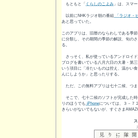
もともと「
くらしのこよみ
」は、スマー
以前にNHKラジオ朝の番組
「ラジオ・
あと思っていた。
このアプリは、旧暦のならわしである季節
に分類し、その期間の季節の解説、旬のさ
る。
さっそく、私が使っているアンドロイド
ブログを書いている八月六日の大暑・第三
いう項目に「冷たいものは控え、温かい食
んにしようか」と思ったりする。
ただ、この無料アプリは七十二候、つま
そこで、七十二候のソフトが完成した時
リのほうでも
iPhone
については、３－７
きらいがないでもないが、すぐさまAMAZ
ス