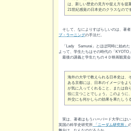
は、新しい歴史の見方や捉え方を提
21世紀感覚の日本史のクラスなので
そして、なによりすばらしいのは、著者
ブ・ラーニング
の手法だ。
「Lady Samurai」とほぼ同時に始
よって、学生たちはその時代の「KYOT
最後の講義と学生たちの４Ｄ映画観賞会
海外の大学で教えられる日本史は、
ある京都には、日本のイメージをよ
が気に入ってくれること、または自
役に立つことでしょう。このように
外交にも何かしらの効果を果たしう
実は、著者はもうハーバード大学にはい
英国の科学史研究所
「ニーダム研究所」
舞台は、なんなのだろうか。