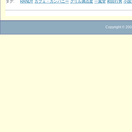
タグ:
RANDY
カフェ・カンパニー
グリル満点星
一風堂
和田行男
小国
Copyright © 200