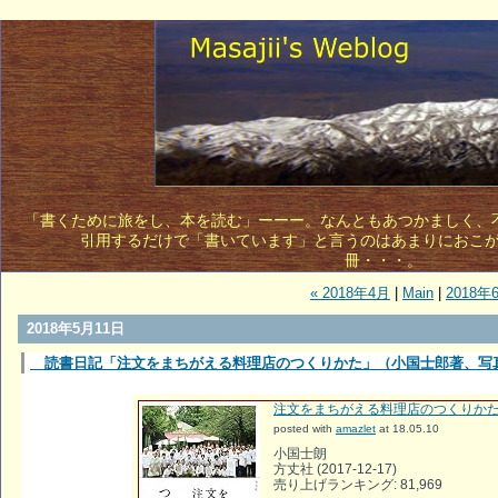
「書くために旅をし、本を読む」ーーー。なんともあつかましく、不敵
引用するだけで「書いています」と言うのはあまりにおこ
冊・・・。 
« 2018年4月
|
Main
|
2018年
2018年5月11日
読書日記「注文をまちがえる料理店のつくりかた」（小国士郎著、写
注文をまちがえる料理店のつくりか
posted with
amazlet
at 18.05.10
小国士朗
方丈社 (2017-12-17)
売り上げランキング: 81,969