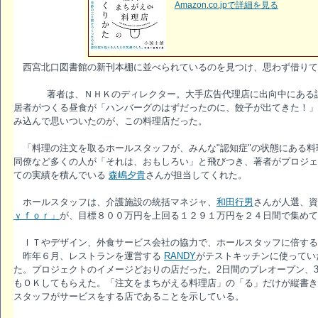
Amazon.co.jpで詳細を見る
西宮北口図書館の新刊本棚に並べられているのを見つけ、思わず借りて
著者は、ＮＨＫのディレクター。大手広告代理店に出向中にある認
居者がつくる昼食が「ハンバーグのはずだったのに、餃子が出てきた！」
み込んで思いついたのが、この料理店だった。
「料理の注文を取るホールスタッフが、みんな"認知症"の状態にある料
同僚など多くの人が「それは、おもしろい」と飛びつき、著者がプロジェ
ての実績を積んでいる
森嶋夕貴
さんが担当してくれた。
ホールスタッフは、介護施設の統括マネジャ、
和田行男
さんが人選、
ｙｆｏｒ」
が、目標８００万円を上回る１２９１万円を２４日間で集めて
ＩＴやデザイン、外食サービス会社の協力で、ホールスタッフに倍する
昨年６月、レストランを運営する
RANDY
がテストキッチンに使ってい
た。プロジェクトのイメージどおりの店だった。2日間のプレオープン、
もＯＫしてもらえた。「注文をまちがえる料理店」の「る」だけが縦書きに
スタッフがサービスをする店であることを示している。