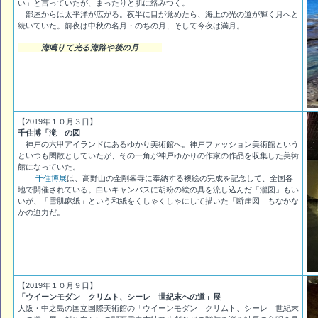
い」と言っていたが、まったりと肌に絡みつく。
部屋からは太平洋が広がる。夜半に目が覚めたら、海上の光の道が輝く月へと
続いていた。前夜は中秋の名月・のちの月、そして今夜は満月。
海鳴りて光る海路や後の月
【2019年１０月３日】
千住博「滝」の図
神戸の六甲アイランドにあるゆかり美術館へ。神戸ファッション美術館という
といつも閑散としていたが、その一角が神戸ゆかりの作家の作品を収集した美術
館になっていた。
千住博展
は、高野山の金剛峯寺に奉納する襖絵の完成を記念して、全国各
地で開催されている。白いキャンバスに胡粉の絵の具を流し込んだ「瀧図」もい
いが、「雪肌麻紙」という和紙をくしゃくしゃにして描いた「断崖図」もなかな
かの迫力だ。
【2019年１０月９日】
「ウイーンモダン クリムト、シーレ 世紀末への道」展
大阪・中之島の国立国際美術館の「ウイーンモダン クリムト、シーレ 世紀末