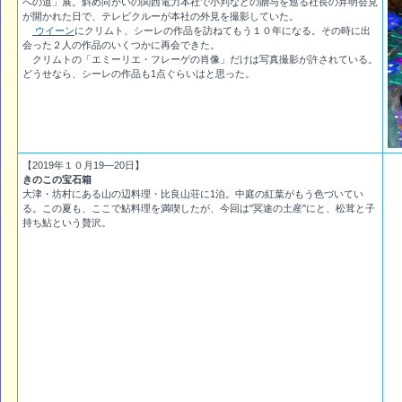
への道」展。斜め向かいの関西電力本社で小判などの贈与を巡る社長の弁明会見
が開かれた日で、テレビクルーが本社の外見を撮影していた。
ウイーン
にクリムト、シーレの作品を訪ねてもう１０年になる。その時に出
会った２人の作品のいくつかに再会できた。
クリムトの「エミーリエ・フレーゲの肖像」だけは写真撮影が許されている。
どうせなら、シーレの作品も1点ぐらいはと思った。
【2019年１０月19―20日】
きのこの宝石箱
大津・坊村にある山の辺料理・比良山荘に1泊。中庭の紅葉がもう色づいてい
る。この夏も、ここで鮎料理を満喫したが、今回は"冥途の土産"にと、松茸と子
持ち鮎という贅沢。