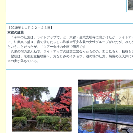
【2019年１１月２２－２３日】
京都の紅葉
「今年の紅葉は、ライトアップで」と、京都・金戒光明寺に出かけたが、ライトア
に、紅葉真っ盛り。宿で借りたらしい和服や平安衣装の女性グループがいたが、みん
ということだったが、「ツアー会社の企画で満席です」
八瀬の宿の湯ぶねで、ライトアップの紅葉に出会ったものの、翌日見ると、枯枝も
翌朝は、京都府立植物園へ。おなじみのイチョウ、池の端の紅葉。菊展の仮天井に
木の実が落ちている。