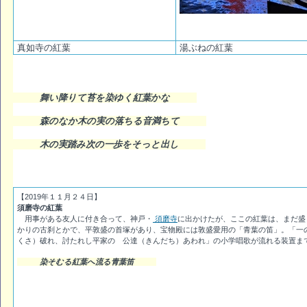
真如寺の紅葉
湯ぶねの紅葉
舞い降りて苔を染ゆく紅葉かな
森のなか木の実の落ちる音満ちて
木の実踏み次の一歩をそっと出し
【2019年１１月２４日】
須磨寺の紅葉
用事がある友人に付き合って、神戸・
須磨寺
に出かけたが、ここの紅葉は、まだ盛
かりの古刹とかで、平敦盛の首塚があり、宝物殿には敦盛愛用の「青葉の笛」。「一
くさ）破れ、討たれし平家の 公達（きんだち）あわれ」の小学唱歌が流れる装置ま
染そむる紅葉へ流る青葉笛