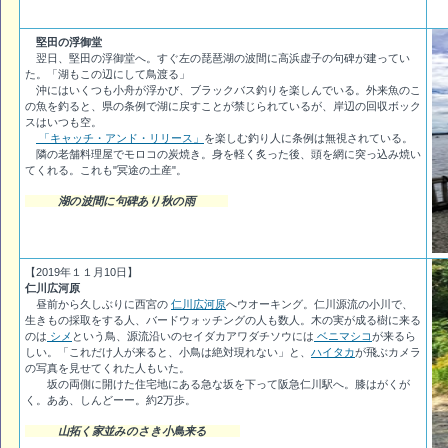
堅田の浮御堂
翌日、堅田の浮御堂へ。すぐ左の琵琶湖の波間に高浜虚子の句碑が建ってい
た。「湖もこの辺にして鳥渡る」
沖にはいくつも小舟が浮かび、ブラックバス釣りを楽しんでいる。外来魚のこ
の魚を釣ると、県の条例で湖に戻すことが禁じられているが、岸辺の回収ボック
スはいつも空。
「キャッチ・アンド・リリース」
を楽しむ釣り人に条例は無視されている。
隣の老舗料理屋でモロコの炭焼き。身を軽く炙った後、頭を網に突っ込み焼い
てくれる。これも"冥途の土産"。
湖の波間に句碑あり秋の雨
【2019年１１月10日】
仁川広河原
昼前から久しぶりに西宮の
仁川広河原
へウオーキング。仁川源流の小川で、
生きもの採取をする人、バードウォッチングの人も数人。木の実が成る樹に来る
のは
シメ
という鳥、源流沿いのセイダカアワダチソウには
ベニマシコ
が来るら
しい。「これだけ人が来ると、小鳥は絶対現れない」と、
ハイタカ
が飛ぶカメラ
の写真を見せてくれた人もいた。
坂の両側に開けた住宅地にある急な坂を下って阪急仁川駅へ。膝はがくが
く。ああ、しんどーー。約2万歩。
山拓く家並みのさき小鳥来る