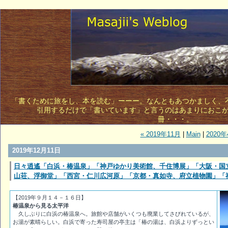
「書くために旅をし、本を読む」ーーー。なんともあつかましく、不敵
引用するだけで「書いています」と言うのはあまりにおこ
冊・・・。 
« 2019年11月
|
Main
|
2020年
2019年12月11日
日々逍遙「白浜・椿温泉」「神戸ゆかり美術館、千住博展」「大阪・国
山荘、浮御堂」「西宮・仁川広河原」「京都・真如寺、府立植物園」「
【2019年９月１４－１６日】
椿温泉から見る太平洋
久しぶりに白浜の椿温泉へ。旅館や店舗がいくつも廃業してさびれているが、
お湯が素晴らしい。白浜で寄った寿司屋の亭主は「椿の湯は、白浜よりずっとい