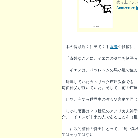
売り上げランキ
Amazon.c
本の冒頭近くに出てくる
著者
の指摘に、
「奇妙なことに、イエスの誕生を物語る
「イエスは、ベツレヘムの馬小屋で生ま
所属していたカトリック芦屋教会でも、
崎伝神父が置いていた。そして、前の芦屋
いや、今でも世界中の教会や家庭で同じ
しかし著書は２０世紀のアメリカ人神学
介、「イエスが中東の人であることを（世
「西欧的精神の持主にとって、"飼い葉桶"
ではそうではない」