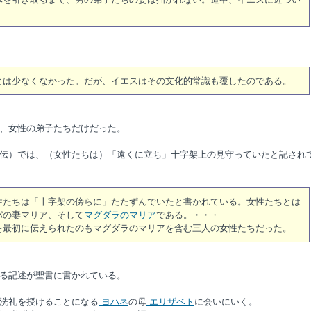
とは少なくなかった。だが、イエスはその文化的常識も覆したのである。
、女性の弟子たちだけだった。
伝）では、（女性たちは）「遠くに立ち」十字架上の見守っていたと記され
性たちは「十字架の傍らに」たたずんでいたと書かれている。女性たちとは
パの妻マリア、そして
マグダラのマリア
である。・・・
最初に伝えられたのもマグダラのマリアを含む三人の女性たちだった。
る記述が聖書に書かれている。
洗礼を授けることになる
ヨハネ
の母
エリザベト
に会いにいく。