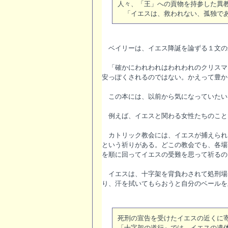
人々、「王」への貢物を持参した異
「イエスは、救われない、孤独であ
ベイリーは、イエス降誕を論ずる１文の
「確かにわれわれはわれわれのクリスマ
安っぽくされるのではない。かえって豊か
この本には、以前から気になっていたい
例えば、イエスと関わる女性たちのこと
カトリック教会には、イエスが捕えられ
という祈りがある。どこの教会でも、各場
を順に回ってイエスの受難を思って祈るの
イエスは、十字架を背負わされて処刑場
り、汗を拭いてもらおうと自分のベールを
死刑の宣告を受けたイエスの近くに
「十字架の道行』では、イエスの遺