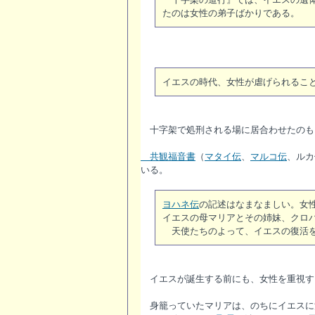
たのは女性の弟子ばかりである。
イエスの時代、女性が虐げられるこ
十字架で処刑される場に居合わせたのも
共観福音書
（
マタイ伝
、
マルコ伝
、ルカ
いる。
ヨハネ伝
の記述はなまなましい。女
イエスの母マリアとその姉妹、クロ
天使たちのよって、イエスの復活を
イエスが誕生する前にも、女性を重視す
身籠っていたマリアは、のちにイエスに