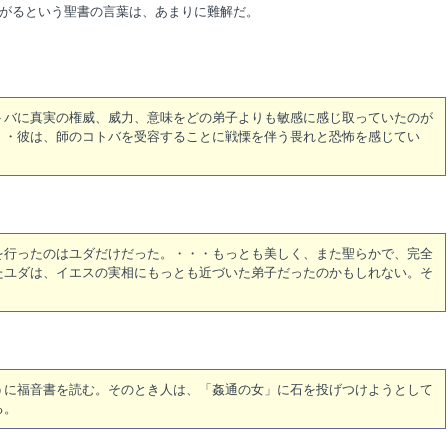
がるという聖書の言葉は、あまりに難解だ。
トバに真実の権威、威力、意味をどの弟子よりも敏感に感じ取っていたのが
・・彼は、師のコトバを受容することに戦慄を伴う畏れと恐怖を感じてい
を行ったのはユダだけだった。・・・もっとも美しく、また聖らかで、完全
たユダは、イエスの実相にもっとも近づいた弟子だったのかもしれない。そ
うに福音書を読む。そのとき人は、「姦通の女」に石を投げつけようとして
る。