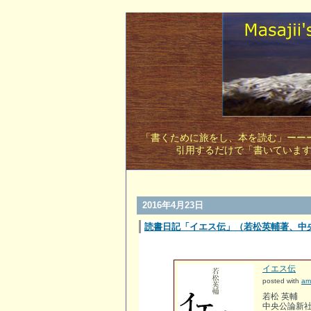
「書くために旅をし、本を読む」ーーー
引用するだけで「書いていま
2016年4月23日
読書日記「イエス伝」（若松英輔著、中
イエス伝
posted with
am
若松 英輔
中央公論新