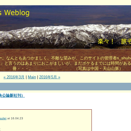
。なんともあつかましく、不敵な望みが、このサイトの管理者n_shuh
す」と言うのはあまりにおこがましいが、まだボケるまでには時間があ
冊・・・。 （写真は中国・天山山脈）
« 2016年3月
|
Main
|
2016年5月 »
央公論新社刊）
azlet
at 16.04.23
社