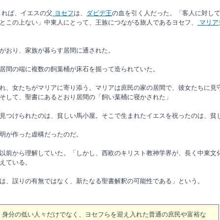
よれば、イエスの父
ヨセフ
は、
ダビデ王
の血を引く人だった。「客人に対し
とこの上ない」中東人にとって、王族につながる旅人であるヨセフ、
マリア
がおり、家族が暮らす居間に通された。
居間の端に複数の飼葉桶が床石を掘って造られていた。
れ、女たちがマリアに寄り添う。マリアは庶民の家の居間で、彼女たちに見
そして、聖書にあるとおり居間の「飼い葉桶に寝かされた」
見つけられたのは、貧しい馬小屋。そこで生まれたイエスを祝ったのは、貧
明が作った虚構だったのだ。
以前から理解していた。「しかし、西欧のキリスト教神学界が、長く中東文
えている。
は、誤りの有無ではなく、新たなる聖書解釈の可能性である」という。
く身分の低い人々だけでなく、ヨセフらを迎え入れた普通の庶民や富裕な