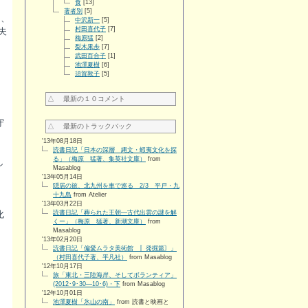
食
[13]
著者別
[5]
て、
中沢新一
[5]
村田喜代子
[7]
夫
梅原猛
[2]
梨木果歩
[7]
武田百合子
[1]
池澤夏樹
[6]
須賀敦子
[5]
△ 最新の１０コメント
守
△ 最新のトラックバック
'13年08月18日
読書日記「日本の深層 縄文・蝦夷文化を探
る」（梅原 猛著、集英社文庫）
from
し
Masablog
'13年05月14日
隠居の旅、北九州を車で巡る 2/3 平戸・九
十九島
from Atelier
'13年03月22日
化
読書日記「葬られた王朝―古代出雲の謎を解
くー」（梅原 猛著、新潮文庫）
from
Masablog
'13年02月20日
読書日記「偏愛ムラタ美術館 〚発掘篇〙」
（村田喜代子著、平凡社）
from Masablog
'12年10月17日
旅「東北・三陸海岸、そしてボランティア」
(2012･9･30―10･6)・下
from Masablog
'12年10月01日
池澤夏樹「氷山の南」
from 読書と映画と