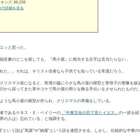
ング: 86,208
o.jpで詳細を見る
エッと思った。
福音書のどこを探しても、『馬小屋』に相当する文字は見当たらない」
れた」。それは、キリスト信者なら子供でも知っている常識だろう。
クリスマス前になると、祭壇の脇に小さな馬小屋の模型と聖母子の塑像を故
川から採ってきた草やコケで馬小屋の周りを飾る手伝いをさせられたものだ
ような馬小屋の模型が作られ、クリスマスの準備をしている。
者であるケネス・Ｅ・ベイリーの
「中東文化の目で見たイエス」
の一節を紹
界の人は）忘れている」と強調する。
という語は"馬屋"や"納屋"という語を連想させる。しかし、伝統的な中東の