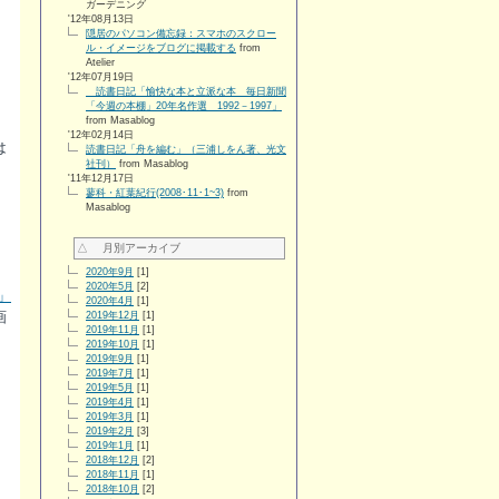
ガーデニング
'12年08月13日
隠居のパソコン備忘録：スマホのスクロー
ル・イメージをブログに掲載する
from
Atelier
'12年07月19日
読書日記「愉快な本と立派な本 毎日新聞
「今週の本棚」20年名作選 1992－1997」
from Masablog
'12年02月14日
は
読書日記「舟を編む」（三浦しをん著、光文
社刊）
from Masablog
'11年12月17日
蓼科・紅葉紀行(2008･11･1~3)
from
Masablog
△ 月別アーカイブ
2020年9月
[1]
2020年5月
[2]
」
2020年4月
[1]
画
2019年12月
[1]
2019年11月
[1]
2019年10月
[1]
2019年9月
[1]
2019年7月
[1]
2019年5月
[1]
2019年4月
[1]
2019年3月
[1]
2019年2月
[3]
2019年1月
[1]
2018年12月
[2]
2018年11月
[1]
2018年10月
[2]