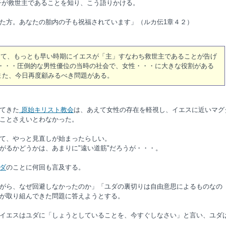
子が救世主であることを知り、こう語りかける。
た方。あなたの胎内の子も祝福されています」（ルカ伝1章４２）
して、もっとも早い時期にイエスが「主」すなわち救世主であることが告げ
・・・圧倒的な男性優位の当時の社会で、女性・・・に大きな役割がある
また、今日再度顧みるべき問題がある。
てきた
原始キリスト教会
は、あえて女性の存在を軽視し、イエスに近いマグ
ことさえいとわなかった。
て、やっと見直しが始まったらしい。
るかどうかは、あまりに"遠い道筋"だろうが・・・。
ダ
のことに何回も言及する。
がら、なぜ回避しなかったのか」「ユダの裏切りは自由意思によるものなの
が取り組んできた問題に答えようとする。
イエスはユダに「しょうとしていることを、今すぐしなさい」と言い、ユダ