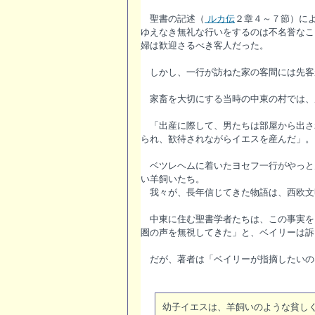
聖書の記述（
ルカ伝
２章４～７節）に
ゆえなき無礼な行いをするのは不名誉なこ
婦は歓迎さるべき客人だった。
しかし、一行が訪ねた家の客間には先客
家畜を大切にする当時の中東の村では、
「出産に際して、男たちは部屋から出さ
られ、歓待されながらイエスを産んだ」。
ベツレヘムに着いたヨセフ一行がやっと
い羊飼いたち。
我々が、長年信じてきた物語は、西欧文
中東に住む聖書学者たちは、この事実を
圏の声を無視してきた」と、ベイリーは訴
だが、著者は「ベイリーが指摘したいの
幼子イエスは、羊飼いのような貧し