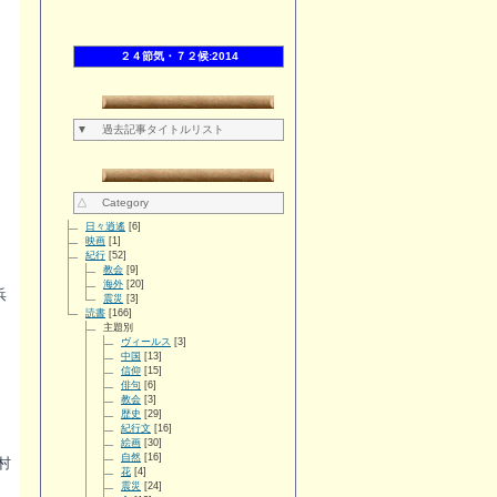
２４節気・７２候:2014
▼ 過去記事タイトルリスト
△ Category
日々逍遙
[6]
映画
[1]
紀行
[52]
教会
[9]
海外
[20]
浜
震災
[3]
。
読書
[166]
主題別
ヴィールス
[3]
中国
[13]
信仰
[15]
俳句
[6]
教会
[3]
歴史
[29]
紀行文
[16]
絵画
[30]
自然
[16]
村
花
[4]
震災
[24]