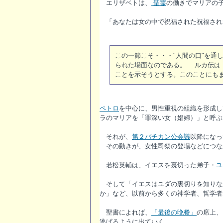
エリザベトは、
聖霊
の働きでマリアの
「あなたは女の中で祝福された祝福され
この一節こそ・・・"人間の口"を通
られた場面なのである。 ルカ伝は
ことを示そうとする。このことにも
ペトロ
を中心に、男性重視の組織を形成し
ラのマリアを「罪深い女（娼婦）」と呼ぶ
それが、
第２バチカン公会議
以降になっ
その動きが、女性司祭の登場などにつなが
若松英輔は、イエスを裏切った弟子・
ユ
そして「イエスはユダの裏切りを知りな
か」など、以前から多くの神学者、哲学者
聖書によれば、
「最後の晩餐」
の席上、
逃げるように出ていく。