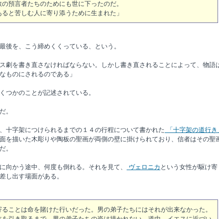
教の預言者たちのためにも世に下ったのだ。
ると苦しむ人に寄り添うために生まれた」
最後を、こう締めくくっている、という。
ス劇を書き直さなければならない。しかし書き直されることによって、物語
なものにされるのである」
くつかのことが記述されている。
だ。
、十字架につけられるまでの１４の行程について書かれた
「十字架の道行き
面を描いた木彫りや陶板の聖画が両側の壁に掛けられており、信者はその聖
だ。
に向かう途中、何度も倒れる。それを見て、
ヴェロニカ
という女性が駆け寄
差し出す場面がある。
寄ることは命を賭けた行いだった。男の弟子たちにはそれが出来なかった。
体を引き取るまで、男の弟子たちの姿は描かれない。道中、イエスに近づい