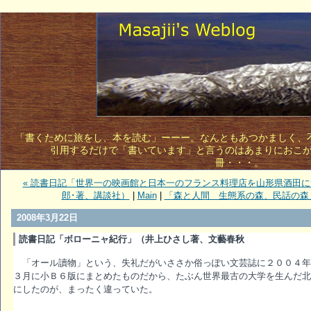
「書くために旅をし、本を読む」ーーー。なんともあつかましく、不敵
引用するだけで「書いています」と言うのはあまりにおこ
冊・・・。 
« 読書日記「世界一の映画館と日本一のフランス料理店を山形県酒田
郎･著、講談社）
|
Main
|
「森と人間 生態系の森、民話の森
2008年3月22日
読書日記「ボローニャ紀行」（井上ひさし著、文藝春秋
「オール讀物」という、失礼だがいささか俗っぽい文芸誌に２００４年
３月に小Ｂ６版にまとめたものだから、たぶん世界最古の大学を生んだ北
にしたのが、まったく違っていた。