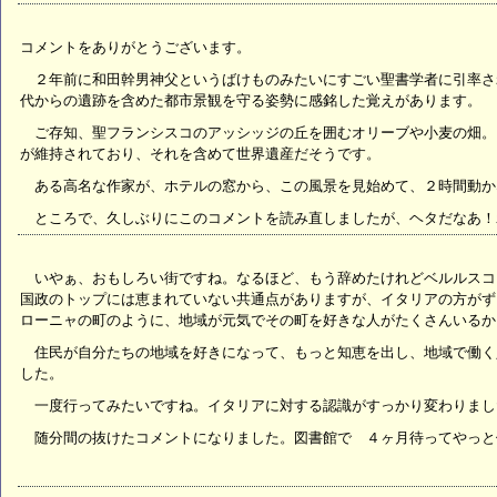
コメントをありがとうございます。
２年前に和田幹男神父というばけものみたいにすごい聖書学者に引率さ
代からの遺跡を含めた都市景観を守る姿勢に感銘した覚えがあります。
ご存知、聖フランシスコのアッシッジの丘を囲むオリーブや小麦の畑。
が維持されており、それを含めて世界遺産だそうです。
ある高名な作家が、ホテルの窓から、この風景を見始めて、２時間動か
ところで、久しぶりにこのコメントを読み直しましたが、ヘタだなあ！
いやぁ、おもしろい街ですね。なるほど、もう辞めたけれどベルルスコ
国政のトップには恵まれていない共通点がありますが、イタリアの方がず
ローニャの町のように、地域が元気でその町を好きな人がたくさんいるか
住民が自分たちの地域を好きになって、もっと知恵を出し、地域で働く
した。
一度行ってみたいですね。イタリアに対する認識がすっかり変わりまし
随分間の抜けたコメントになりました。図書館で ４ヶ月待ってやっと