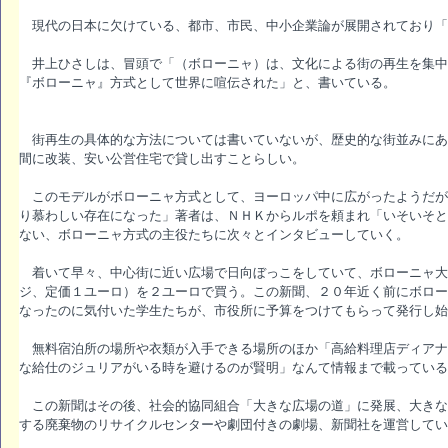
現代の日本に欠けている、都市、市民、中小企業論が展開されており「
井上ひさしは、冒頭で「（ボローニャ）は、文化による街の再生を集中
『ボローニャ』方式として世界に喧伝された」と、書いている。
街再生の具体的な方法については書いていないが、歴史的な街並みにあ
間に改装、安い公営住宅で貸し出すことらしい。
このモデルがボローニャ方式として、ヨーロッパ中に広がったようだが
り慕わしい存在になった」著者は、ＮＨＫからルポを頼まれ「いそいそと
ない、ボローニャ方式の主役たちに次々とインタビューしていく。
着いて早々、中心街に近い広場で日向ぼっこをしていて、ボローニャ大
ジ、定価１ユーロ）を２ユーロで買う。この新聞、２０年近く前にボロー
なったのに気付いた学生たちが、市役所に予算をつけてもらって発行し始
無料宿泊所の場所や衣類が入手できる場所のほか「高給料理店ディアナ
な給仕のジュリアがいる時を避けるのが賢明」なんて情報まで載っている
この新聞はその後、社会的協同組合「大きな広場の道」に発展、大きな
する廃棄物のリサイクルセンターや劇団付きの劇場、新聞社を運営してい