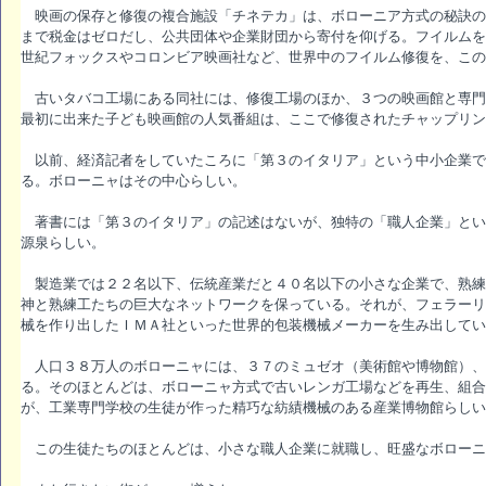
映画の保存と修復の複合施設「チネテカ」は、ボローニア方式の秘訣の
まで税金はゼロだし、公共団体や企業財団から寄付を仰げる。フイルムを
世紀フォックスやコロンビア映画社など、世界中のフイルム修復を、この
古いタバコ工場にある同社には、修復工場のほか、３つの映画館と専門
最初に出来た子ども映画館の人気番組は、ここで修復されたチャップリン
以前、経済記者をしていたころに「第３のイタリア」という中小企業で
る。ボローニャはその中心らしい。
著書には「第３のイタリア」の記述はないが、独特の「職人企業」とい
源泉らしい。
製造業では２２名以下、伝統産業だと４０名以下の小さな企業で、熟練
神と熟練工たちの巨大なネットワークを保っている。それが、フェラーリ
械を作り出したＩＭＡ社といった世界的包装機械メーカーを生み出してい
人口３８万人のボローニャには、３７のミュゼオ（美術館や博物館）、
る。そのほとんどは、ボローニャ方式で古いレンガ工場などを再生、組合
が、工業専門学校の生徒が作った精巧な紡績機械のある産業博物館らしい
この生徒たちのほとんどは、小さな職人企業に就職し、旺盛なボローニ