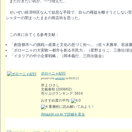
また行きたい街が、一つ増えた。
せいぜい経済特区なんて姑息な手段で、自らの権益を離そうとしない官
シャターの閉まったままの商店街を思った。
この本に出てくる参考文献：
「創造都市への挑戦―産業と文化の息づく街へ」（佐々木雅幸、岩波
「ボローニャの大実験―都市を創る市民力」（星野まりこ、三推社/岩
「イタリアの中小企業戦略」（岡本義行、三田出版会）
ボローニャ紀行
posted with
amazlet
on 08.03.22
井上 ひさし
文藝春秋 (2008/02)
売り上げランキング: 5814
おすすめ度の平均:
重層的に読み解いてみよう！
Amazon.co.jp で詳細を見る