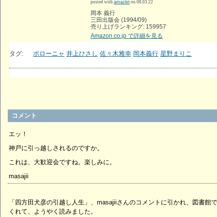
posted with
amazlet
on 08.03.22
岡本 義行
三田出版会 (1994/09)
売り上げランキング: 159957
Amazon.co.jp で詳細を見る
タグ:
ボローニャ
井上ひさし
佐々木雅幸
岡本義行
星野まりこ
コメント
エッ！
神戸に引っ越しされるのですか。
これは、大歓迎会ですね。楽しみに。
masajii
「四方田犬彦の引越し人生」、masajiiさんのコメントに引かれ、図書
くれて、ようやく読みました。