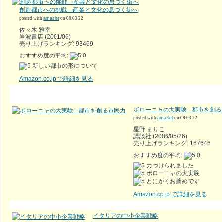
創造都市への挑戦―産業と文化の息づく街へ
posted with
amazlet
on 08.03.22
佐々木 雅幸
岩波書店 (2001/06)
売り上げランキング: 93469
おすすめ度の平均:
新しい都市の形について
Amazon.co.jp で詳細を見る
ボローニャの大実験 - 都市を創
posted with
amazlet
on 08.03.22
星野 まりこ
講談社 (2006/05/26)
売り上げランキング: 167646
おすすめ度の平均:
力づけられました
ボローニャの大実験
とにかくお薦めです
Amazon.co.jp で詳細を見る
イタリアの中小企業戦略