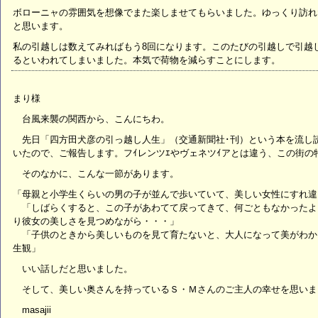
ボローニャの雰囲気を想像でまた楽しませてもらいました。ゆっくり訪れ
と思います。
私の引越しは数えてみればもう8回になります。このたびの引越しで引越し
るといわれてしまいました。本気で荷物を減らすことにします。
まり様
台風来襲の関西から、こんにちわ。
先日「四方田犬彦の引っ越し人生」（交通新聞社･刊）という本を流し読
いたので、ご報告します。フｲレンツｴやヴェネツｲアとは違う、この街の
そのなかに、こんな一節があります。
「母親と小学生くらいの男の子が並んで歩いていて、美しい女性にすれ違
「しばらくすると、この子があわてて戻ってきて、何ごともなかったよ
り彼女の美しさを見つめながら・・・」
「子供のときから美しいものを見て育たないと、大人になって美がわか
生観」
いい話しだと思いました。
そして、美しい奥さんを持っているＳ・Ｍさんのご主人の幸せを思いま
masajii