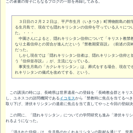
この著書の骨子にもなるブログの一部を再録してみる。
３日目の２月２２日は、平戸市生月（いきつき）町博物館島の館学
る生月島で、現在でも隠れキリシタンの信仰を守っている人々につ
た。・・・
中園さんによると、隠れキリシタン信仰について「キリスト教禁教
なり土着信仰との習合が進んだという『禁教期変容説』（前述の宮
だった。
しかし現在では「隠れキリシタン信者は、隠れキリシタン信仰と並
う『信仰並存説』」が、主流になっている。
事実生月島の「カクレキリシタン」は、葬式をする場合、現在でも
れキリシタンの儀式を改めてする、という。
この講演の時には、長崎県は世界遺産への登録を「長崎教会群とキリス
し、ユネスコの諮問機関である
イコモス
から「禁教時に焦点を当てるべき
取り下げ、潜伏キリシタンの遺産に焦点を当て直してやっと今回の登録決
この間に、「隠れキリシタン」についての学問研究も進み「潜伏キリシ
れるようになった。
「消された信仰」は、生月島のかくれキリシタンの取材を通じて、世界