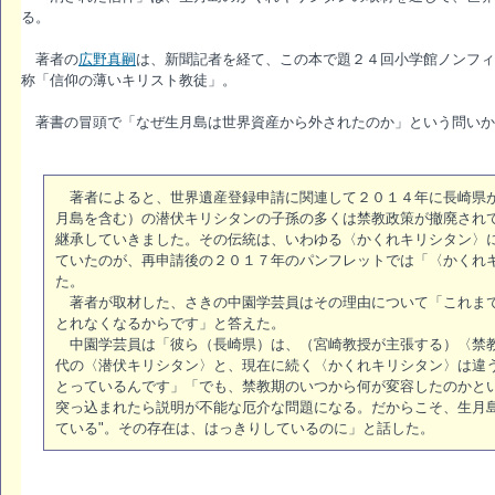
る。
著者の
広野真嗣
は、新聞記者を経て、この本で題２４回小学館ノンフィ
称「信仰の薄いキリスト教徒」。
著書の冒頭で「なぜ生月島は世界資産から外されたのか」という問いか
著者によると、世界遺産登録申請に関連して２０１４年に長崎県が
月島を含む）の潜伏キリシタンの子孫の多くは禁教政策が撤廃され
継承していきました。その伝統は、いわゆる〈かくれキリシタン〉
ていたのが、再申請後の２０１７年のパンフレットでは「〈かくれ
た。
著者が取材した、さきの中園学芸員はその理由について「これまで
とれなくなるからです」と答えた。
中園学芸員は「彼ら（長崎県）は、（宮崎教授が主張する）〈禁教
代の〈潜伏キリシタン〉と、現在に続く〈かくれキリシタン〉は違
とっているんです」「でも、禁教期のいつから何が変容したのかと
突っ込まれたら説明が不能な厄介な問題になる。だからこそ、生月
ている"。その存在は、はっきりしているのに」と話した。