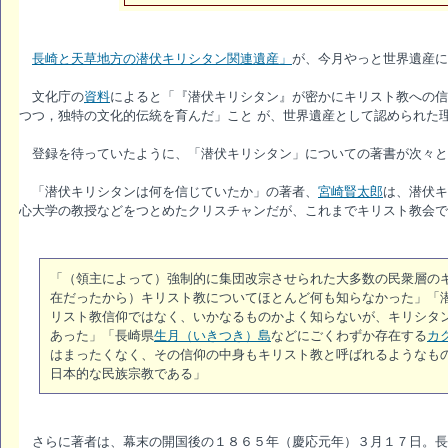
長崎と天草地方の潜伏キリシタン関連遺産」
が、今月やっと世界遺産に
文化庁の
資料
によると「『潜伏キリシタン』が密かにキリスト教への信
つつ，独特の文化的伝統を育んだ」こと が、世界遺産として認められた
登録を待っていたように、「潜伏キリシタン」についての著書が次々と
「潜伏キリシタンは何を信じていたか」の著者、
宮崎賢太郎
は、潜伏キ
心大学の教授などをつとめたクリスチャンだが、これまでキリスト教会で
「（領主によって）強制的に集団改宗させられた大多数の民衆層の
在だったから）キリスト教についてほとんど何も知らなかった」「
リスト教信仰ではなく、いかなるものかよく知らないが、キリシタ
あった」「長崎県
生月（いきつき）島
などにごくわずか存在する
カ
はまったくなく、その信仰の中身もキリスト教と呼ばれるようなも
日本的な民族宗教である」
さらに著者は、幕末の開国後の１８６５年（慶応元年）３月１７日。長