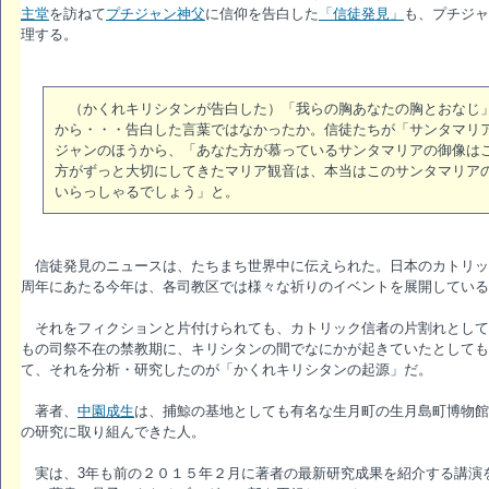
主堂
を訪ねて
プチジャン神父
に信仰を告白した
「信徒発見」
も、プチジャ
理する。
（かくれキリシタンが告白した）「我らの胸あなたの胸とおなじ」
から・・・告白した言葉ではなかったか。信徒たちが「サンタマリ
ジャンのほうから、「あなた方が慕っているサンタマリアの御像は
方がずっと大切にしてきたマリア観音は、本当はこのサンタマリア
いらっしゃるでしょう」と。
信徒発見のニュースは、たちまち世界中に伝えられた。日本のカトリッ
周年にあたる今年は、各司教区では様々な祈りのイベントを展開している
それをフィクションと片付けられても、カトリック信者の片割れとして
もの司祭不在の禁教期に、キリシタンの間でなにかが起きていたとしても
て、それを分析・研究したのが「かくれキリシタンの起源」だ。
著者、
中園成生
は、捕鯨の基地としても有名な生月町の生月島町博物館
の研究に取り組んできた人。
実は、3年も前の２０１５年２月に著者の最新研究成果を紹介する講演