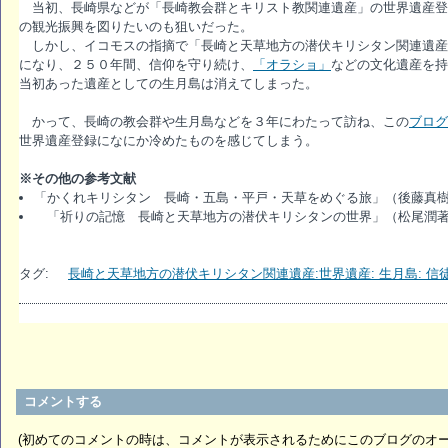
当初、長崎県などが「長崎教会群とキリスト教関連遺産」の世界遺産登
の観光振興を図りたいのも狙いだった。
しかし、イコモスの指摘で「長崎と天草地方の潜伏キリシタン関連遺産
になり、２５０年間、信仰を守り続け、
「オラショ」
などの文化遺産を持
当初あった遺産としての生月島は消えてしまった。
かって、長崎の教会群や生月島などを３年にわたって訪ね、この
ブログ
世界遺産登録になにか冷めたものを感じてしまう。
※その他の参考文献
「かくれキリシタン 長崎・五島・平戸・天草をめぐる旅」（後藤真
「祈りの記憶 長崎と天草地方の潜伏キリシタンの世界」（松尾潤著
タグ:
長崎と天草地方の潜伏キリシタン関連遺産:世界遺産: 生月島: 信
コメントする
(初めてのコメントの時は、コメントが表示されるためにこのブログのオ