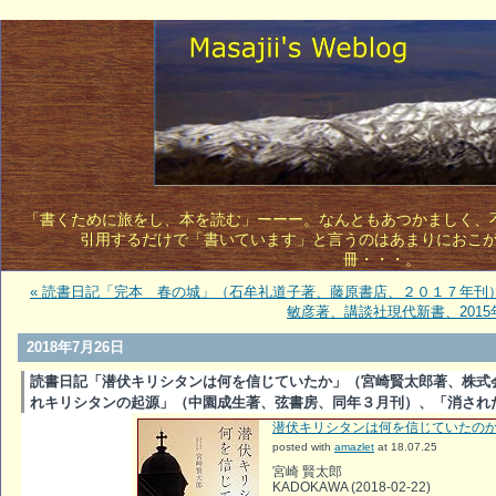
「書くために旅をし、本を読む」ーーー。なんともあつかましく、不敵
引用するだけで「書いています」と言うのはあまりにおこ
冊・・・。 
« 読書日記「完本 春の城」（石牟礼道子著、藤原書店、２０１７年刊
敏彦著、講談社現代新書、2015
2018年7月26日
読書日記「潜伏キリシタンは何を信じていたか」（宮崎賢太郎著、株式会
れキリシタンの起源」（中園成生著、弦書房、同年３月刊）、「消され
潜伏キリシタンは何を信じていたの
posted with
amazlet
at 18.07.25
宮崎 賢太郎
KADOKAWA (2018-02-22)