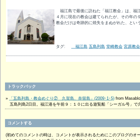
福江島で最後に訪ねた「福江教会」は、福江
４月に現在の教会は建てられたが、その年の
教会だけは奇跡的に焼失をまぬがれた、とい
タグ:
福江島
五島列島
堂崎教会
宮原教会
トラックバック
»
「五島列島・教会めぐり② 久賀島、奈留島」(2009･1･5)
from Masabl
五島列島2日目。福江港を午前９：１０に出る遊覧船「シーガル号」で久賀
コメントする
(初めてのコメントの時は、コメントが表示されるためにこのブログのオ