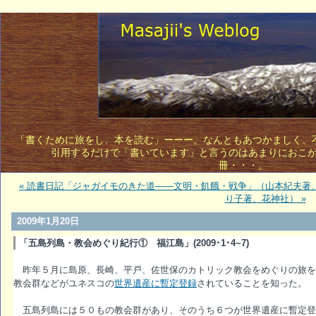
「書くために旅をし、本を読む」ーーー。なんともあつかましく、不敵
引用するだけで「書いています」と言うのはあまりにおこ
冊・・・。 
« 読書日記「ジャガイモのきた道――文明・飢餓・戦争」（山本紀夫著
り子著、花神社） »
2009年1月20日
「五島列島・教会めぐり紀行① 福江島」(2009･1･4~7)
昨年５月に島原、長崎、平戸、佐世保のカトリック教会をめぐりの旅を
教会群などがユネスコの
世界遺産に暫定登録
されていることを知った。
五島列島には５０もの教会群があり、そのうち６つが世界遺産に暫定登