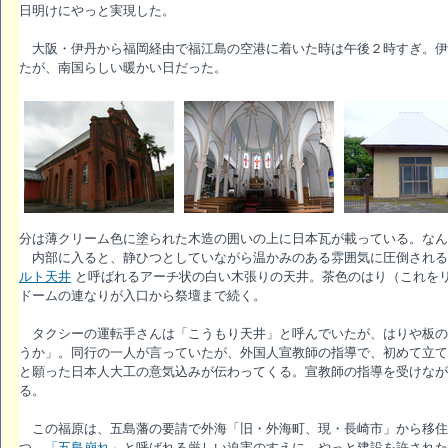
日明けにやっと実現した。
大阪・伊丹から福岡経由で福江島の空港に着いた時は午後２時すぎ。伊
たが、南国らしい暖かい日だった。
分は薄クリーム色に塗られた木造の囲いの上に日本瓦が載っている。なん
内部に入ると、静ひつとしていながら温かみのある雰囲気に圧倒される
ルト天井
と呼ばれるアーチ状の白い木張りの天井。茶色のはり（これを
ドームの連なりが入口から祭壇まで続く。
タクシーの運転手さんは「こうもり天井」と呼んでいたが、はりや板の
うか」。同行の一人が言っていたが、外国人宣教師の指導で、初めて立て
と願った日本人大工の意気込みが伝わってくる。宣教師の指導を受けなが
る。
この福原は、五島藩の要請で外海「旧・外海町、現・長崎市」から移住
つ。
「五島崩れ」
と呼ばれる厳しい迫害のすえに、やっと建設を許された