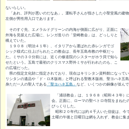
ないらしい。
「あれ、評判が悪いのだなあ」。運転手さんが指さした小聖堂風の建物
左側が男性用入口であります。
そのすぐ先、エメラルドグリーンの内海が側面に広がり、正面に
外海を見据えた広場に、レンガ造りの「堂崎教会」は、どっしりと
構えていた。
１９０８（明治４１年）、イタリアから運ばれた赤レンガでゴ
シック様式に仕上げられたこの教会は、長年五島布教の中枢だっ
た。ミサの３０分前には、近くの修道院のシスターがホラ貝で知ら
せたという。五島で最初のクリスマス野外ミサが行われたのも、こ
の広場だった。
県の指定文化財に指定されており、現在はキリシタン資料館になってい
リシタンの遺品や「ド・ロ木版画」と呼ばれる聖教木版画、聖ヨハネ五島
身ただ一人の聖人である
「聖ヨハネ五島」
など、いくつかの銅像が並んで
「浦頭教会」は、１９６８（昭和４３年）に
会。正面に、ローマの聖ペトロ寺院をまねた
びっくりした。
昭和２０年代には約４千人いた信徒は、今で
土曜の午後と日曜日は網を入れず、教会に集