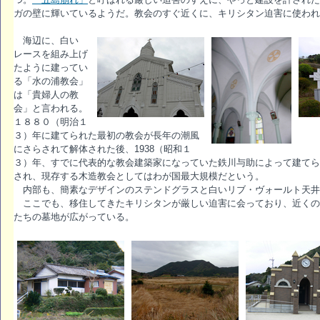
ガの壁に輝いているようだ。教会のすぐ近くに、キリシタン迫害に使われ
海辺に、白い
レースを組み上げ
たように建ってい
る「水の浦教会」
は「貴婦人の教
会」と言われる。
１８８０（明治１
３）年に建てられた最初の教会が長年の潮風
にさらされて解体された後、1938（昭和１
３）年、すでに代表的な教会建築家になっていた鉄川与助によって建てら
され、現存する木造教会としてはわが国最大規模だという。
内部も、簡素なデザインのステンドグラスと白いリブ・ヴォールト天井
ここでも、移住してきたキリシタンが厳しい迫害に会っており、近くの
たちの墓地が広がっている。