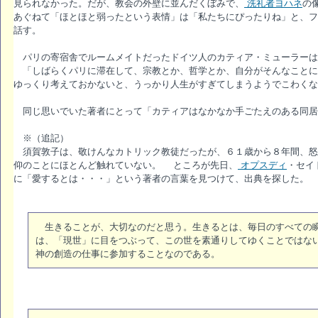
見られなかった。だが、教会の外壁に並んだくぼみで、
洗礼者ヨハネ
の
あぐねて「ほとほと弱ったという表情」は「私たちにぴったりね」と、フ
話す。
パリの寄宿舎でルームメイトだったドイツ人のカティア・ミューラーは
「しばらくパリに滞在して、宗教とか、哲学とか、自分がそんなことに
ゆっくり考えておかないと、うっかり人生がすぎてしまうようでこわくな
同じ思いでいた著者にとって「カティアはなかなか手ごたえのある同居
※（追記）
須賀敦子は、敬けんなカトリック教徒だったが、６１歳から８年間、怒
仰のことにほとんど触れていない。 ところが先日、
オプスディ
・セイ
に「愛するとは・・・」という著者の言葉を見つけて、出典を探した。
生きることが、大切なのだと思う。生きるとは、毎日のすべての瞬
は、「現世」に目をつぶって、この世を素通りしてゆくことではな
神の創造の仕事に参加することなのである。