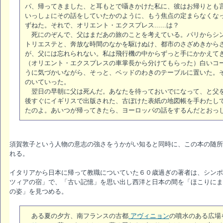
パ、帰ってきました、と耳もとで囁きかけた私に、彼はお帰りとも
いっしょにその話をしていたかのように、もう焦点の定まらなくな
ずねた。それで、オリエント・エクスプレス......は？
死にのぞんで、父はまだあの旅のことを考えている。パリからシン
トリエステと、奔放な時間のなかを駆けぬけ、都市のさざめきから
が、父には忘れられない。私は飛行機の中からずっと手にかかえて
（オリエント・エクスプレスの車掌長から分けてもらった）白いコ
うに気づかいながら、そっと、ベッドのわきのテーブルに置いた。
のいていった。
翌日の早朝に父は死んだ。あなたを待っておいでになって、と父を
後すぐにイギリスで出版された、古ぼけた表紙の地図帳を手わたし
たのよ。あいつが帰ってきたら、ヨーロッパの話をするんだとおっ
須賀敦子という人物の意志の強さをうかがい知ると同時に、この本の随所
れる。
イタリアから日本に帰って教職についていた６０歳過ぎの著者は、シンポ
ツィアの宿」で、「古い記憶」を思い出し西洋と日本の間を「ほこりにま
の姿」を見つめる。
ある夏の夕方、南フランスの古都
アヴィニョン
の噴水のある広場