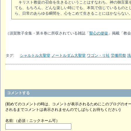
キリスト教徒の召命を生きるということはすなわち、神の御言葉を
ても、もちろん、どんな楽しい時にでも、本気で信じているものと
ら、日常のあらゆる瞬間を、心をこめて生きることにほかならない
（須賀敦子全集・第８巻に所収されている雑誌「
聖心の使徒
」掲載「教会
タグ:
シャルトル大聖堂
ノートルダム大聖堂
ワゴン・リ社
労働司祭
洗
コメントする
(初めてのコメントの時は、コメントが表示されるためにこのブログのオ
されるまでコメントは表示されませんのでしばらくお待ちください)
名前:（必須：ニックネーム可）