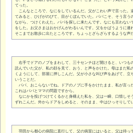
てった。
こんなところで、なにをしているんだ。父がこわい声で言った。遠
てみると、ひげがのびて、目がくぼんでいた。パパこそ、そう言う
ながら、つけくわえた。パパを探しに来たんです。なにも言わない
をした。お父さまはおかげんがわるいんです。父をかばうように連
そこまでお散歩に出たところです。ちょっとざらざらするような声
右手でドアのノブをまわして、三十センチほど開けると、いつもの
読んでいた父が、私の顔を見て、おう、と声をかけた。母はまだ私
くようにして、部屋に押しこんだ。父が小さな叫び声をあげて、立
いうことだ。
パパ、おこらないでね。ドアのノブに手をかけたまま、私が言った
これはパパとママの問題ですから。
なにかを投げつけてくるかと身構えた私を、父は一瞬、口惜しそう
ずれこんだ。外からドアをしめると、そのまま、中はひっそりして
羽田から都心の病院に直行して、父の病室にはいると、父は待って