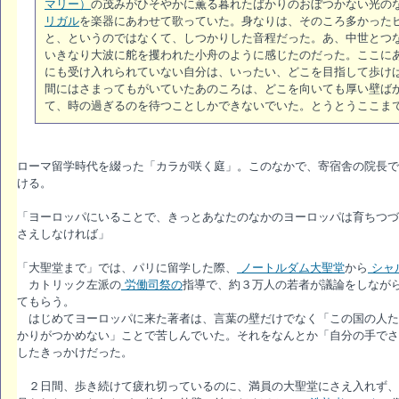
マリー）
の茂みがひそやかに薫る暮れたばかりのおぼつかない光の
リガル
を楽器にあわせて歌っていた。身なりは、そのころ多かった
と、というのではなくて、しつかりした音程だった。あ、中世とつ
いきなり大波に舵を攫われた小舟のように感じたのだった。ここに
にも受け入れられていない自分は、いったい、どこを目指して歩け
間にはさまってもがいていたあのころは、どこを向いても厚い壁ば
て、時の過ぎるのを待つことしかできないでいた。とうとうここま
ローマ留学時代を綴った「カラが咲く庭」。このなかで、寄宿舎の院長で
ける。
「ヨーロッパにいることで、きっとあなたのなかのヨーロッパは育ちつづ
さえしなければ」
「大聖堂まで」では、パリに留学した際、
ノートルダム大聖堂
から
シャ
カトリック左派の
労働司祭の
指導で、約３万人の若者が議論をしなが
てもらう。
はじめてヨーロッパに来た著者は、言葉の壁だけでなく「この国の人た
かりがつかめない」ことで苦しんでいた。それをなんとか「自分の手でさ
したきっかけだった。
２日間、歩き続けて疲れ切っているのに、満員の大聖堂にさえ入れず、