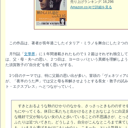
売り上げランキング: 16,296
Amazon.co.jpで詳細を見る
この作品は、著者が長年過ごしたイタリア・ミラノを舞台にした２つの
月刊誌「
文學界
」に１年間連載されたもので１２篇はそれぞれ独立して
は、父・母・夫への思い、２つ目は、ヨーロッパという異郷を理解しよう
た須賀敦子の"自分史"を覗く思いがする。
1つ目のテーマでは、特に父親の思い出が多い。冒頭の「ヴェネツィア
が、「夜半のうた声」では父と母を和解させようとする長女・敦子の試み
ト・エクスプレス」へとつながっていく。
すきとおるような秋のひかりのなかを、さっさっときもののすそを
ちにやってくる。休日に私たちと出かけるときとおなじように白足
な格好で父が知らない女の人と歩いていることの不思議さが、とっ
ふたりは近づいてきた。どうしよう。自分がこんなところまで来て
も、いまさら逃げるわけにもいかない。こまった、という気持と、