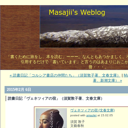
「書くために旅をし、本を読む」ーーー。なんともあつかましく、不敵
引用するだけで「書いています」と言うのはあまりにおこ
冊・・・。 
« 読書日記「コルシア書店の仲間たち」（須賀敦子著、文春文庫）
|
Ma
著、新潮文庫） »
2015年2月 6日
読書日記「ヴェネツィアの宿」（須賀敦子著、文春文庫）
ヴェネツィアの宿 (文春文庫)
posted with
amazlet
at 15.02.05
須賀 敦子
文藝春秋