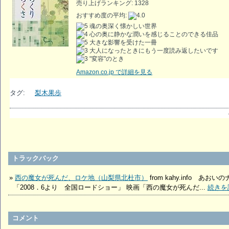
売り上げランキング: 1328
おすすめ度の平均:
魂の奥深く懐かしい世界
心の奥に静かな潤いを感じることのできる佳品
大きな影響を受けた一冊
大人になったときにもう一度読み返したいです
"変容"のとき
Amazon.co.jp で詳細を見る
タグ:
梨木果歩
トラックバック
»
西の魔女が死んだ、ロケ地（山梨県北杜市）
from kahy.info あ
「2008．6より 全国ロードショー」 映画「西の魔女が死んだ...
続きを
コメント