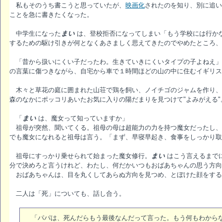
私もそのうち書こうと思っていたが、
映画化
されたのを知り、別に追い
ことを急に書きたくなった。
中学生になった
まい
は、登校拒否になってしまい「もう学校には行か
するための駆け引きが何となくあさましく思えてきたのでやめたところ、
「昔から扱いにくい子だったわ。生きていきにくいタイプの子よねえ」
の言葉に傷つきながら、自宅から車で１時間ほどの山の中に住むイギリス
木々と草花の庭に囲まれた山荘で鶏を飼い、ノイチゴのジャムを作り、
森のなかにポッコリあいたお気に入りの陽だまりを見つけて"よみがえる"
「
まい
は、魔女って知っていますか」
祖母が突然、聞いてくる。祖母の母は超能力の力を持つ魔女だったし、
でも魔女になれると祖母は言う。「まず、早寝早起き、食事をしっかり取
祖母にすっかり乗せられて始まった魔女修行。
まい
はこう言えるまで
分で決めろと言うけれど、わたし、何だかいつもおばあちゃんの思う方向
おばあちゃんは、目を丸くしてあらぬ方向を見つめ、とぼけた顔をする
二人は「死」についても、話し合う。
「パパは、死んだらもう最後なんだって言った。もう何もわからな