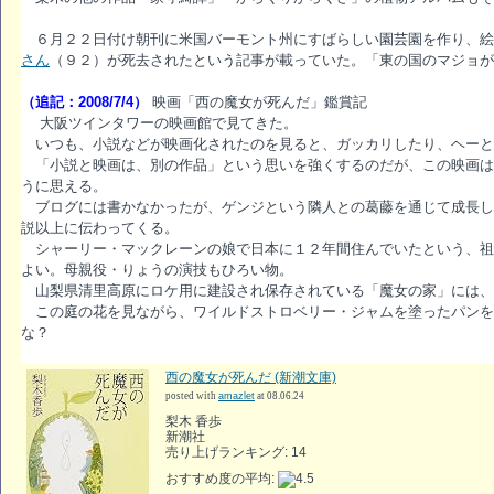
６月２２日付け朝刊に米国バーモント州にすばらしい園芸園を作り、絵
さん
（９２）が死去されたという記事が載っていた。「東の国のマジョ
（追記：2008/7/4）
映画「西の魔女が死んだ」鑑賞記
大阪ツインタワーの映画館で見てきた。
いつも、小説などが映画化されたのを見ると、ガッカリしたり、ヘーと
「小説と映画は、別の作品」という思いを強くするのだが、この映画は
うに思える。
ブログには書かなかったが、ゲンジという隣人との葛藤を通じて成長し
説以上に伝わってくる。
シャーリー・マックレーンの娘で日本に１２年間住んでいたという、祖
よい。母親役・りょうの演技もひろい物。
山梨県清里高原にロケ用に建設され保存されている「魔女の家」には、
この庭の花を見ながら、ワイルドストロベリー・ジャムを塗ったパンを
な？
西の魔女が死んだ (新潮文庫)
posted with
amazlet
at 08.06.24
梨木 香歩
新潮社
売り上げランキング: 14
おすすめ度の平均: