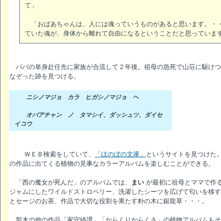
て」
「おばあちゃんは、人には魂っていうものがあると思います。・・
ていた魂が、身体から離れて自由になるということだと思っていま
パパの単身赴任先に家族が合流して２年後。祖母の急死で山荘に駆けつ
なぞった跡を見つける。
ニシノマジョ カラ ヒガシノマジョ ヘ
オバアチャン ノ タマシイ、ダッシュツ、ダイセ
イコウ
ＷＥＢ検索をしていて、
「ほのぼの文庫」
というサイトを見つけた
の作品に出てくる植物の見事なカラーアルバムを楽しむことができる。
「西の魔女が死んだ」のアルバムでは、
まい
が最初に祖母とママで作
ジャムにしたワイルドストロベリー、洗濯したシーツを広げて匂いを移す
とセージのお茶、作品で大切な役割を果たす朴の木に銀龍草・・・。
梨木の他の作品「家守綺譚」「からくりからくさ」の植物アルバムもそ