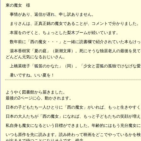
東の魔女 様
事情があり、返信が遅れ、申し訳ありません。
まりさんは、正真正銘の魔女であることが、コメントで分かりました。
本屋をのぞくと、ちょっとした梨木ブームが続いています。
数年前に「西の魔女・・・」と一緒に読書欄で紹介されていた本もけっ
湯本香樹実「夏の庭」（新潮文庫）。死にそうな独居老人の最後を見て
どんどん元気になるおじいさん。
上橋菜穂子「狐笛のかなた」（同）。「少女と霊狐の孤独でけなげな愛
暑いですね。いい夏を！
ようやく図書館から届きました。
最後の2ページに心、動かされます。
日本の子どもたち一人ひとりに「西の魔女」がいれば、もっと生きやすく
日本の大人たちが「西の魔女」になれば、もっと子どもたちの笑顔が増え
私自身も魔女になるという目標ができました。年齢的にはもう充分魔女に近
いつも原作を先に読みます。読み終わって映画をどこでやっているかを検
が出るまで待つことになりそうです。残念。