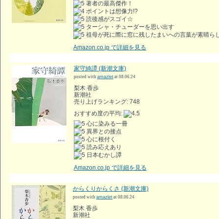
著者の最高傑作！
ポイントは想像力!?
読後感がスゴイ☆
ターシャ・チューダーを思い出す
祖母が死に際に窓に残したまいへの言葉が素晴ら
Amazon.co.jp で詳細を見る
家守綺譚 (新潮文庫)
posted with
amazlet
at 08.06.24
梨木 香歩
新潮社
売り上げランキング: 748
おすすめ度の平均:
心に染みる一冊
異界との接点
心に根付く
読み応えあり
日本むかし譚
Amazon.co.jp で詳細を見る
からくりからくさ (新潮文庫)
posted with
amazlet
at 08.06.24
梨木 香歩
新潮社