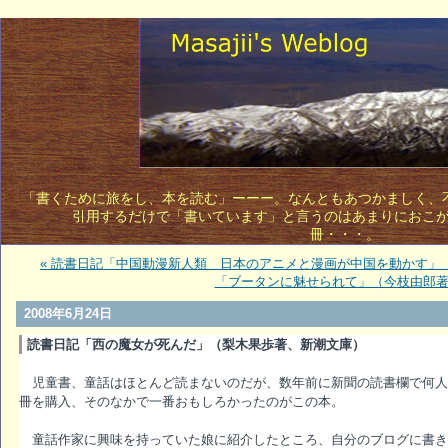
「書くために旅をし、本を読む」ーーー。なんともあつかましく、不敵
引用するだけで「書いています」と言うのはあまりにおこ
冊・・・。 
« 読書日記「中国動漫新人類 日本のアニメと漫画が中国を動かす」
「ブータンに魅せられて」（今枝由郎著
2008年6月24日
読書日記「西の魔女が死んだ」（梨木果歩著、新潮文庫）
児童書、童話はほとんど読まないのだが、数年前に新聞の読書欄で何人
冊を購入、そのなかで一番おもしろかったのがこの本。
童話作家に興味を持っていた娘に紹介したところ、自分のブログに書き