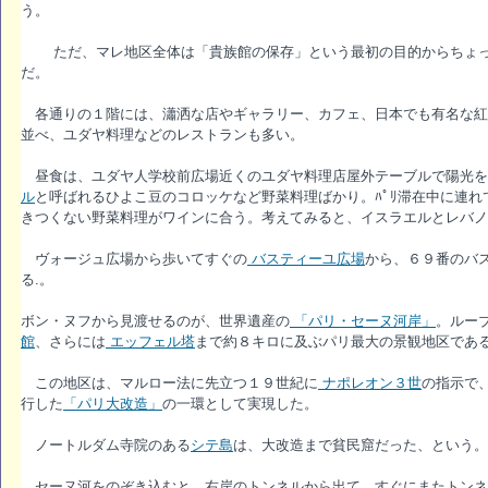
う。
ただ、マレ地区全体は「貴族館の保存」という最初の目的からちょっ
だ。
各通りの１階には、瀟洒な店やギャラリー、カフェ、日本でも有名な紅
並べ、ユダヤ料理などのレストランも多い。
昼食は、ユダヤ人学校前広場近くのユダヤ料理店屋外テーブルで陽光を
ル
と呼ばれるひよこ豆のコロッケなど野菜料理ばかり。ﾊﾟﾘ滞在中に連れ
きつくない野菜料理がワインに合う。考えてみると、イスラエルとレバノ
ヴォージュ広場から歩いてすぐの
バスティーユ広場
から、６９番のバ
る.。
ボン・ヌフから見渡せるのが、世界遺産の
「パリ・セーヌ河岸」
。ルー
館
、さらには
エッフェル塔
まで約８キロに及ぶパリ最大の景観地区であ
この地区は、マルロー法に先立つ１９世紀に
ナポレオン３世
の指示で
行した
「パリ大改造」
の一環として実現した。
ノートルダム寺院のある
シテ島
は、大改造まで貧民窟だった、という。
セーヌ河をのぞき込むと、右岸のトンネルから出て、すぐにまたトンネ