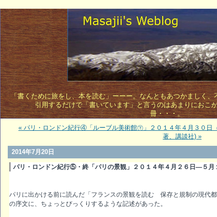
「書くために旅をし、本を読む」ーーー。なんともあつかましく、不敵
引用するだけで「書いています」と言うのはあまりにおこ
冊・・・。 
« パリ・ロンドン紀行④「ルーブル美術館㊦」２０１４年４月３０日
著、講談社) »
2014年7月20日
パリ・ロンドン紀行⑤・終「パリの景観」２０１４年４月２６日―５月
パリに出かける前に読んだ「フランスの景観を読む 保存と規制の現代都
の序文に、ちょっとびっくりするような記述があった。