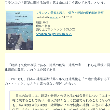
フランスの「建築に関する法律」第１条にはこう書いてある、という。
フランスの景観を読む―保存と規制の現代都市計画
posted with
amazlet
at 14.07.19
和田 幸信
鹿島出版会
売り上げランキング: 365,602
Amazon.co.jpで詳細を見る
「建築は文化の表現である。建築の創造、建築の室、これらを環境に調
化遺産の尊重、これらは公器である」
これに対し、日本の建築基準法第２条では建築物を「土地に定着する工
の・・・」と、なんとも素っ気ない記述しかない。
日本の法律には、建築や景観と公益あるいは公共性についてはまっ
権に属することであり、個人の好きなように建てられることになっ
も、高い建物や低い建物、陸屋根のビルや切妻の建物、灰色の日本
住宅、さらにはケバケバしいゲームセンターやパチンコ屋などが、