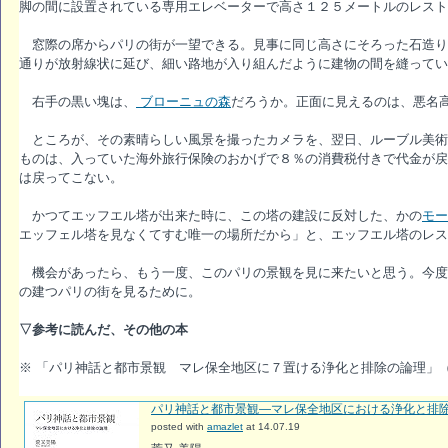
脚の間に設置されている専用エレベーターで高さ１２５メートルのレスト
窓際の席からパリの街が一望できる。見事に同じ高さにそろった石造り
通りが放射線状に延び、細い路地が入り組んだように建物の間を縫ってい
右手の黒い塊は、
ブローニュの森
だろうか。正面に見えるのは、悪名
ところが、その素晴らしい風景を撮ったカメラを、翌日、ルーブル美術
ものは、入っていた海外旅行保険のおかげで８％の消費税付きで代金が戻
は戻ってこない。
かつてエッフエル塔が出来た時に、この塔の建設に反対した、かの
モー
エッフェル塔を見なくてすむ唯一の場所だから」と、エッフエル塔のレス
機会があったら、もう一度、このパリの景観を見に来たいと思う。今度
の建つパリの街を見るために。
▽参考に読んだ、その他の本
※ 「パリ神話と都市景観 マレ保全地区に７置ける浄化と排除の論理」
パリ神話と都市景観―マレ保全地区における浄化と排
posted with
amazlet
at 14.07.19