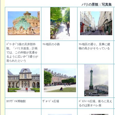
パリの景観：写真集
ﾊﾟﾘ･ｵﾍﾟﾗ座の天井部外
ﾏﾚ地区の小路
ﾏﾚ地区の通り。見事に建
観。「パリ大改造」計画
物の高さがそろっている
では、この外観が見通せ
るように広いｵﾍﾟﾗ通りが
造られたという
ｶﾘﾅｳﾞｧﾙ博物館
ｳﾞｫｰｼﾞｭ広場
ﾊﾞｽﾃｨｰﾕ広場。後ろに見え
るのは新オペレ座