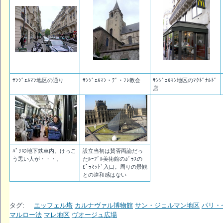
ｻﾝｼﾞｪﾙﾏﾝ地区の通り
ｻﾝｼﾞｪﾙﾏﾝ・ﾃﾞ・ﾌﾚ教会
ｻﾝｼﾞｪﾙﾏﾝ地区のﾏｸﾄﾞﾅﾙﾄﾞ
店
ﾊﾟﾘの地下鉄車内。けっこ
設立当初は賛否両論だっ
う黒い人が・・・。
たﾙｰﾌﾞﾙ美術館のｶﾞﾗｽの
ﾋﾟﾗﾐｯﾄﾞ入口。周りの景観
との違和感はない
タグ:
エッフェル塔
カルナヴァル博物館
サン・ジェルマン地区
パリ・
マルロー法
マレ地区
ヴオージュ広場