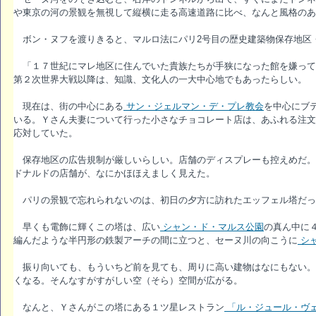
や東京の河の景観を無視して縦横に走る高速道路に比べ、なんと風格のあ
ボン・ヌフを渡りきると、マルロ法にパリ2号目の歴史建築物保存地区
「１７世紀にマレ地区に住んでいた貴族たちが手狭になった館を嫌って
第２次世界大戦以降は、知識、文化人の一大中心地でもあったらしい。
現在は、街の中心にある
サン・ジェルマン・デ・プレ教会
を中心にブ
いる。Ｙさん夫妻について行った小さなチョコレート店は、あふれる注文
応対していた。
保存地区の広告規制が厳しいらしい。店舗のディスプレーも控えめだ。
ドナルドの店舗が、なにかほほえましく見えた。
パリの景観で忘れられないのは、初日の夕方に訪れたエッフェル塔だっ
早くも電飾に輝くこの塔は、広い
シャン・ド・マルス公園
の真ん中に
編んだような半円形の鉄製アーチの間に立つと、セーヌ川の向こうに
シ
振り向いても、もういちど前を見ても、周りに高い建物はなにもない。
くなる。そんなすがすがしい空（そら）空間が広がる。
なんと、Ｙさんがこの塔にある１ツ星レストラン
「ル・ジュール・ヴ