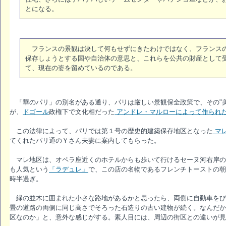
とになる。
フランスの景観は決して何もせずにきたわけではなく、フランスの
保存しょうとする国や自治体の意思と、これらを公共の財産として
て、現在の姿を留めているのである。
「華のパリ」の別名がある通り、パリは厳しい景観保全政策で、その"美
が、
ドゴール
政権下で文化相だった
アンドレ・マルローによって作られ
この法律によって、パリでは第１号の歴史的建築保存地区となった
マ
てくれたパリ通のＹさん夫妻に案内してもらった。
マレ地区は、オペラ座近くのホテルからも歩いて行けるセーヌ河右岸の
も人気という
「ラデュレ」
で、この店の名物であるフレンチトーストの朝
時半過ぎ。
緑の並木に囲まれた小さな路地があるかと思ったら、両側に自動車をび
畳の道路の両側に同じ高さでそろった石造りの古い建物が続く。なんだか
区なのか」と、意外な感じがする。素人目には、周辺の街区との違いが見