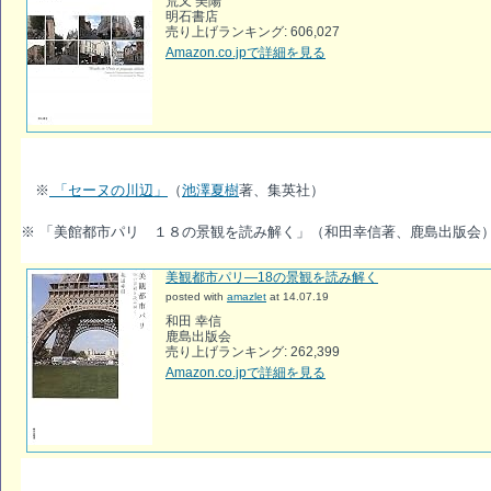
荒又 美陽
明石書店
売り上げランキング: 606,027
Amazon.co.jpで詳細を見る
※
「セーヌの川辺」
（
池澤夏樹
著、集英社）
※ 「美館都市パリ １８の景観を読み解く」（和田幸信著、鹿島出版会
美観都市パリ―18の景観を読み解く
posted with
amazlet
at 14.07.19
和田 幸信
鹿島出版会
売り上げランキング: 262,399
Amazon.co.jpで詳細を見る